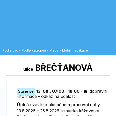
Podle ulic
-
Podle kategorií
-
Mapa
-
Mobilní aplikace
BŘEČŤANOVÁ
ulice
13. 08., 07:00 - 18:00
-
dopravní
Stane se
informace
-
odkaz na událost
Úplná uzavírka ulic během pracovní doby:
13.8.2026 – 25.8.2026 uzavírka křižovatky