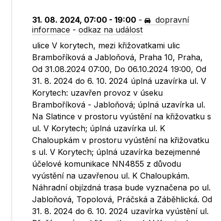
31. 08. 2024, 07:00 - 19:00
-
dopravní
informace
-
odkaz na událost
ulice V korytech, mezi křižovatkami ulic
Bramboříková a Jabloňová, Praha 10, Praha,
Od 31.08.2024 07:00, Do 06.10.2024 19:00, Od
31. 8. 2024 do 6. 10. 2024 úplná uzavírka ul. V
Korytech: uzavřen provoz v úseku
Bramboříková - Jabloňová; úplná uzavírka ul.
Na Slatince v prostoru vyústění na křižovatku s
ul. V Korytech; úplná uzavírka ul. K
Chaloupkám v prostoru vyústění na křižovatku
s ul. V Korytech; úplná uzavírka bezejmenné
účelové komunikace NN4855 z důvodu
vyústění na uzavřenou ul. K Chaloupkám.
Náhradní objízdná trasa bude vyznačena po ul.
Jabloňová, Topolová, Práčská a Záběhlická. Od
31. 8. 2024 do 6. 10. 2024 uzavírka vyústění ul.