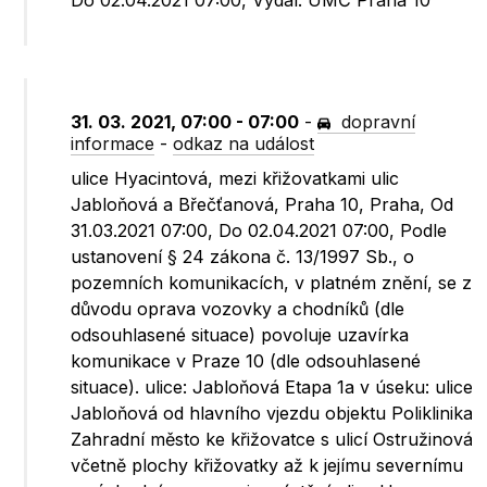
Do 02.04.2021 07:00, Vydal: ÚMČ Praha 10
31. 03. 2021, 07:00 - 07:00
-
dopravní
informace
-
odkaz na událost
ulice Hyacintová, mezi křižovatkami ulic
Jabloňová a Břečťanová, Praha 10, Praha, Od
31.03.2021 07:00, Do 02.04.2021 07:00, Podle
ustanovení § 24 zákona č. 13/1997 Sb., o
pozemních komunikacích, v platném znění, se z
důvodu oprava vozovky a chodníků (dle
odsouhlasené situace) povoluje uzavírka
komunikace v Praze 10 (dle odsouhlasené
situace). ulice: Jabloňová Etapa 1a v úseku: ulice
Jabloňová od hlavního vjezdu objektu Poliklinika
Zahradní město ke křižovatce s ulicí Ostružinová
včetně plochy křižovatky až k jejímu severnímu