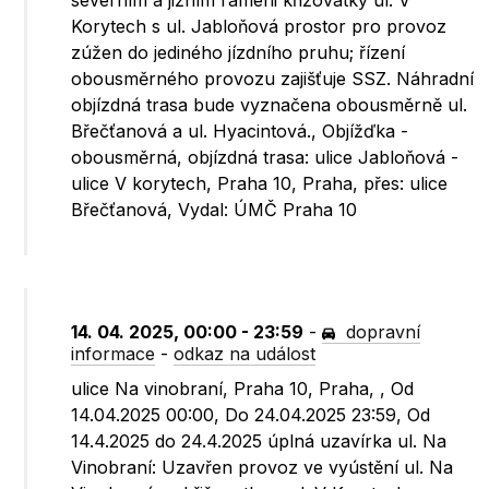
severním a jižním rameni křižovatky ul. V
Korytech s ul. Jabloňová prostor pro provoz
zúžen do jediného jízdního pruhu; řízení
obousměrného provozu zajišťuje SSZ. Náhradní
objízdná trasa bude vyznačena obousměrně ul.
Břečťanová a ul. Hyacintová., Objížďka -
obousměrná, objízdná trasa: ulice Jabloňová -
ulice V korytech, Praha 10, Praha, přes: ulice
Břečťanová, Vydal: ÚMČ Praha 10
14. 04. 2025, 00:00 - 23:59
-
dopravní
informace
-
odkaz na událost
ulice Na vinobraní, Praha 10, Praha, , Od
14.04.2025 00:00, Do 24.04.2025 23:59, Od
14.4.2025 do 24.4.2025 úplná uzavírka ul. Na
Vinobraní: Uzavřen provoz ve vyústění ul. Na