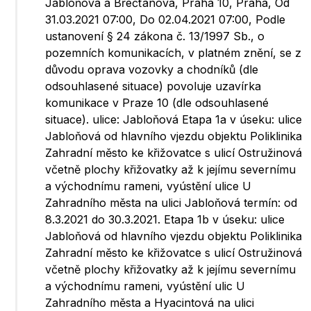
Jabloňová a Břečťanová, Praha 10, Praha, Od
31.03.2021 07:00, Do 02.04.2021 07:00, Podle
ustanovení § 24 zákona č. 13/1997 Sb., o
pozemních komunikacích, v platném znění, se z
důvodu oprava vozovky a chodníků (dle
odsouhlasené situace) povoluje uzavírka
komunikace v Praze 10 (dle odsouhlasené
situace). ulice: Jabloňová Etapa 1a v úseku: ulice
Jabloňová od hlavního vjezdu objektu Poliklinika
Zahradní město ke křižovatce s ulicí Ostružinová
včetně plochy křižovatky až k jejímu severnímu
a východnímu rameni, vyústění ulice U
Zahradního města na ulici Jabloňová termín: od
8.3.2021 do 30.3.2021. Etapa 1b v úseku: ulice
Jabloňová od hlavního vjezdu objektu Poliklinika
Zahradní město ke křižovatce s ulicí Ostružinová
včetně plochy křižovatky až k jejímu severnímu
a východnímu rameni, vyústění ulic U
Zahradního města a Hyacintová na ulici