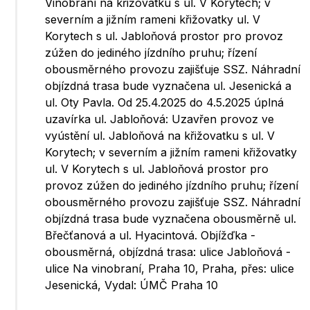
Vinobraní na křižovatku s ul. V Korytech; v
severním a jižním rameni křižovatky ul. V
Korytech s ul. Jabloňová prostor pro provoz
zúžen do jediného jízdního pruhu; řízení
obousměrného provozu zajišťuje SSZ. Náhradní
objízdná trasa bude vyznačena ul. Jesenická a
ul. Oty Pavla. Od 25.4.2025 do 4.5.2025 úplná
uzavírka ul. Jabloňová: Uzavřen provoz ve
vyústění ul. Jabloňová na křižovatku s ul. V
Korytech; v severním a jižním rameni křižovatky
ul. V Korytech s ul. Jabloňová prostor pro
provoz zúžen do jediného jízdního pruhu; řízení
obousměrného provozu zajišťuje SSZ. Náhradní
objízdná trasa bude vyznačena obousměrně ul.
Břečťanová a ul. Hyacintová. Objížďka -
obousměrná, objízdná trasa: ulice Jabloňová -
ulice Na vinobraní, Praha 10, Praha, přes: ulice
Jesenická, Vydal: ÚMČ Praha 10