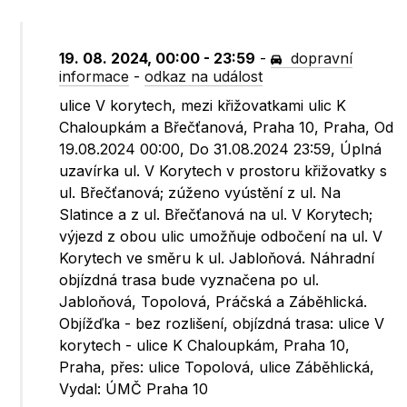
19. 08. 2024, 00:00 - 23:59
-
dopravní
informace
-
odkaz na událost
ulice V korytech, mezi křižovatkami ulic K
Chaloupkám a Břečťanová, Praha 10, Praha, Od
19.08.2024 00:00, Do 31.08.2024 23:59, Úplná
uzavírka ul. V Korytech v prostoru křižovatky s
ul. Břečťanová; zúženo vyústění z ul. Na
Slatince a z ul. Břečťanová na ul. V Korytech;
výjezd z obou ulic umožňuje odbočení na ul. V
Korytech ve směru k ul. Jabloňová. Náhradní
objízdná trasa bude vyznačena po ul.
Jabloňová, Topolová, Práčská a Záběhlická.
Objížďka - bez rozlišení, objízdná trasa: ulice V
korytech - ulice K Chaloupkám, Praha 10,
Praha, přes: ulice Topolová, ulice Záběhlická,
Vydal: ÚMČ Praha 10