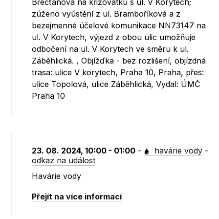
Břečťanová na křižovatku s ul. V Korytech;
zúženo vyústění z ul. Bramboříková a z
bezejmenné účelové komunikace NN73147 na
ul. V Korytech, výjezd z obou ulic umožňuje
odbočení na ul. V Korytech ve směru k ul.
Záběhlická. , Objížďka - bez rozlišení, objízdná
trasa: ulice V korytech, Praha 10, Praha, přes:
ulice Topolová, ulice Záběhlická, Vydal: ÚMČ
Praha 10
23. 08. 2024, 10:00 - 01:00
-
havárie vody
-
odkaz na událost
Havárie vody
Přejít na více informací