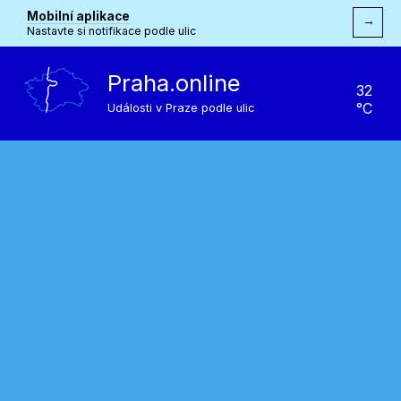
Mobilní aplikace
→
Nastavte si notifikace podle ulic
Praha.online
32
°C
Události v Praze podle ulic