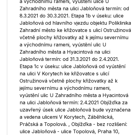
a východnímu rameni, vyústění ulice U
Zahradního města na ulici Jabloňová termín: od
8.3.2021 do 30.3.2021. Etapa 1b v úseku: ulice
Jabloňová od hlavního vjezdu objektu Poliklinika
Zahradní město ke křižovatce s ulicí Ostružinová
včetně plochy křižovatky až k jejímu severnímu
a východnímu rameni, vyústění ulic U
Zahradního města a Hyacintová na ulici
Jabloňová termín: od 31.3.2021 do 2.4.2021.
Etapa 1c v úseku: ulice Jabloňová od vyústění
na ulici V Korytech ke křižovatce s ulicí
Ostružinová včetně plochy křižovatky až k
jejímu severnímu a východnímu rameni,
vyústění ulic U Zahradního města a Hyacintová
na ulici Jabloňová termín: 2.4.2021 Objížďka za
uzavřený úsek ulice Jabloňová bude vyznačena
a vedena ulicemi V Korytech, Záběhlická,
Práčská a Topolová. , Objížďka - bez rozlišení:
ulice Jabloňová - ulice Topolová, Praha 10,