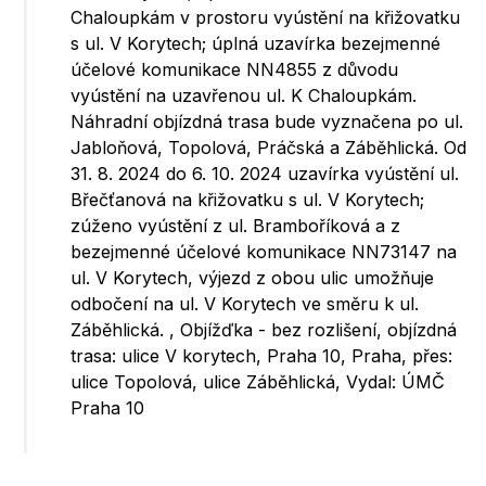
Chaloupkám v prostoru vyústění na křižovatku
s ul. V Korytech; úplná uzavírka bezejmenné
účelové komunikace NN4855 z důvodu
vyústění na uzavřenou ul. K Chaloupkám.
Náhradní objízdná trasa bude vyznačena po ul.
Jabloňová, Topolová, Práčská a Záběhlická. Od
31. 8. 2024 do 6. 10. 2024 uzavírka vyústění ul.
Břečťanová na křižovatku s ul. V Korytech;
zúženo vyústění z ul. Bramboříková a z
bezejmenné účelové komunikace NN73147 na
ul. V Korytech, výjezd z obou ulic umožňuje
odbočení na ul. V Korytech ve směru k ul.
Záběhlická. , Objížďka - bez rozlišení, objízdná
trasa: ulice V korytech, Praha 10, Praha, přes:
ulice Topolová, ulice Záběhlická, Vydal: ÚMČ
Praha 10