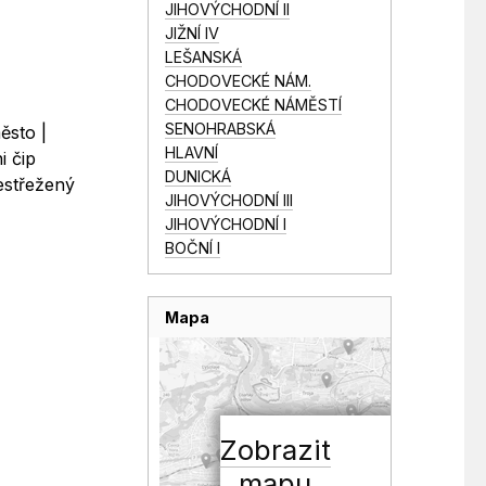
JIHOVÝCHODNÍ II
JIŽNÍ IV
LEŠANSKÁ
CHODOVECKÉ NÁM.
CHODOVECKÉ NÁMĚSTÍ
SENOHRABSKÁ
ěsto |
HLAVNÍ
i čip
DUNICKÁ
estřežený
JIHOVÝCHODNÍ III
JIHOVÝCHODNÍ I
BOČNÍ I
Mapa
Zobrazit
mapu