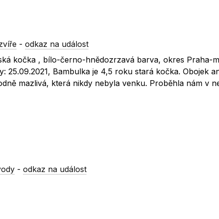
zvíře
-
odkaz na událost
ská kočka , bílo-černo-hnědozrzavá barva, okres Praha-m
: 25.09.2021, Bambulka je 4,5 roku stará kočka. Obojek an
hodně mazlivá, která nikdy nebyla venku. Proběhla nám v n
vody
-
odkaz na událost