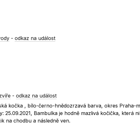
vody
-
odkaz na událost
zvíře
-
odkaz na událost
ská kočka , bílo-černo-hnědozrzavá barva, okres Praha-m
y: 25.09.2021, Bambulka je hodně mazlivá kočička, která n
ik na chodbu a následně ven.