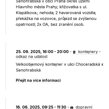
Senohrabská v obci Praha okres území
Hlavního města Prahy; křižovatka s ul.
Klapálkova.; nehoda; 2 havarovaná vozidla;
překážka na vozovce, průjezd se zvýšenou
opatrností; 2x OA, bez zranění osob.
25. 09. 2025, 16:00 - 20:00
-
kontejnery
-
odkaz na událost
Velkoobjemový kontejner v ulici Choceradská x
Senohrabská
Přejít na více informací
16. 06. 2025, 09:25 - 11:30
-
dopravní