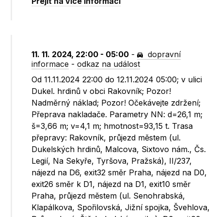
Přejít na více informací
11. 11. 2024, 22:00 - 05:00
-
dopravní
informace
-
odkaz na událost
Od 11.11.2024 22:00 do 12.11.2024 05:00; v ulici
Dukel. hrdinů v obci Rakovník; Pozor!
Nadměrný náklad; Pozor! Očekávejte zdržení;
Přeprava nakladače. Parametry NN: d=26,1 m;
š=3,66 m; v=4,1 m; hmotnost=93,15 t. Trasa
přepravy: Rakovník, průjezd městem (ul.
Dukelských hrdinů, Malcova, Sixtovo nám., Čs.
Legií, Na Sekyře, Tyršova, Pražská), II/237,
nájezd na D6, exit32 směr Praha, nájezd na D0,
exit26 směr k D1, nájezd na D1, exit10 směr
Praha, průjezd městem (ul. Senohrabská,
Klapálkova, Spořilovská, Jižní spojka, Švehlova,