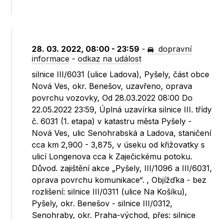
28. 03. 2022, 08:00 - 23:59
-
dopravní
informace
-
odkaz na událost
silnice III/6031 (ulice Ladova), Pyšely, část obce
Nová Ves, okr. Benešov, uzavřeno, oprava
povrchu vozovky, Od 28.03.2022 08:00 Do
22.05.2022 23:59, Úplná uzavírka silnice III. třídy
č. 6031 (1. etapa) v katastru města Pyšely -
Nová Ves, ulic Senohrabská a Ladova, staničení
cca km 2,900 - 3,875, v úseku od křižovatky s
ulicí Longenova cca k Zaječickému potoku.
Důvod. zajištění akce „Pyšely, III/1096 a III/6031,
oprava povrchu komunikace“. , Objížďka - bez
rozlišení: silnice III/0311 (ulice Na Košíku),
Pyšely, okr. Benešov - silnice III/0312,
Senohraby, okr. Praha-východ, přes: silnice