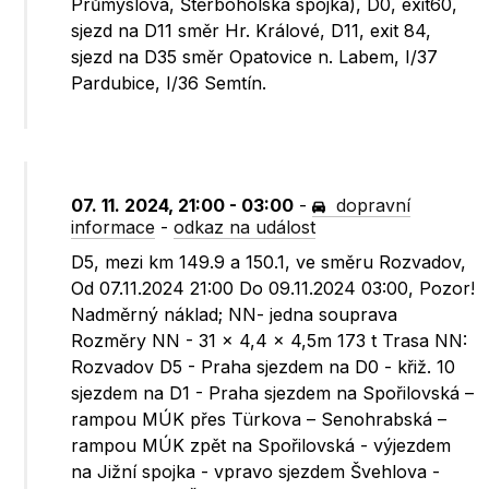
Průmyslová, Štěrboholská spojka), D0, exit60,
sjezd na D11 směr Hr. Králové, D11, exit 84,
sjezd na D35 směr Opatovice n. Labem, I/37
Pardubice, I/36 Semtín.
07. 11. 2024, 21:00 - 03:00
-
dopravní
informace
-
odkaz na událost
D5, mezi km 149.9 a 150.1, ve směru Rozvadov,
Od 07.11.2024 21:00 Do 09.11.2024 03:00, Pozor!
Nadměrný náklad; NN- jedna souprava
Rozměry NN - 31 x 4,4 x 4,5m 173 t Trasa NN:
Rozvadov D5 - Praha sjezdem na D0 - křiž. 10
sjezdem na D1 - Praha sjezdem na Spořilovská –
rampou MÚK přes Türkova – Senohrabská –
rampou MÚK zpět na Spořilovská - výjezdem
na Jižní spojka - vpravo sjezdem Švehlova -