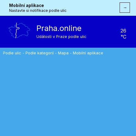
Mobilní aplikace
→
Nastavte si notifikace podle ulic
Praha.online
26
°C
Události v Praze podle ulic
Podle ulic
-
Podle kategorií
-
Mapa
-
Mobilní aplikace