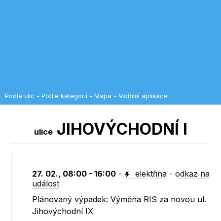
Podle ulic
-
Podle kategorií
-
Mapa
-
Mobilní aplikace
JIHOVÝCHODNÍ I
ulice
27. 02., 08:00 - 16:00
-
elektřina
-
odkaz na
událost
Plánovaný výpadek: Výměna RIS za novou ul.
Jihovýchodní IX