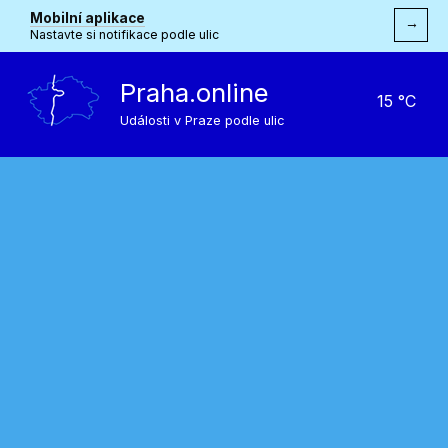
Mobilní aplikace
→
Nastavte si notifikace podle ulic
Praha.online
15 °C
Události v Praze podle ulic