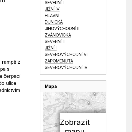
pro
SEVERNÍ I
JIŽNÍ IV
HLAVNÍ
DUNICKÁ
JIHOVÝCHODNÍ II
ZVÁNOVICKÁ
SEVERNÍ II
JIŽNÍ I
SEVEROVÝCHODNÍ VI
ZAPOMENUTÁ
a rampě z
SEVEROVÝCHODNÍ IV
pa s
(a čerpací
o ulice
Mapa
ednictvím
Zobrazit
mapu