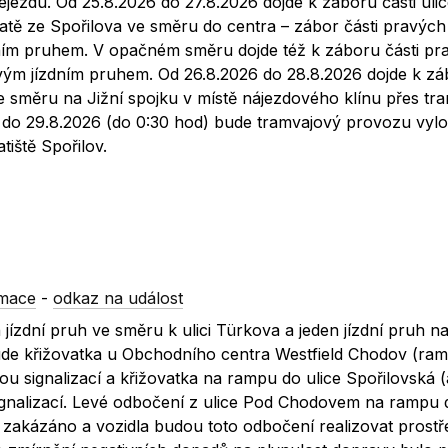
jezdu. Od 25.8.2026 do 27.8.2026 dojde k záboru části uli
atě ze Spořilova ve směru do centra – zábor části pravých 
ním pruhem. V opačném směru dojde též k záboru části pr
vým jízdním pruhem. Od 26.8.2026 do 28.8.2026 dojde k z
ve směru na Jižní spojku v místě nájezdového klínu přes t
d) do 29.8.2026 (do 0:30 hod) bude tramvajový provozu vyl
tiště Spořilov.
rmace
-
odkaz na událost
jízdní pruh ve směru k ulici Türkova a jeden jízdní pruh n
de křižovatka u Obchodního centra Westfield Chodov (ram
ou signalizací a křižovatka na rampu do ulice Spořilovská 
ignalizací. Levé odbočení z ulice Pod Chodovem na rampu d
 zakázáno a vozidla budou toto odbočení realizovat prostř