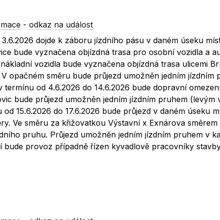
rmace
-
odkaz na událost
 3.6.2026 dojde k záboru jízdního pásu v daném úseku mís
ice bude vyznačena objízdná trasa pro osobní vozidla a a
 nákladní vozidla bude vyznačena objízdná trasa ulicemi B
á. V opačném směru bude průjezd umožněn jedním jízdním
 v termínu od 4.6.2026 do 14.6.2026 bude dopravní omeze
rovic bude průjezd umožněn jedním jízdním pruhem (levým
nu od 15.6.2026 do 17.6.2026 bude průjezd v daném úseku mí
y. Ve směru za křižovatkou Výstavní x Exnárova směrem
ízdního pruhu. Průjezd umožněn jedním jízdním pruhem v 
í bude provoz případně řízen kyvadlově pracovníky stavby