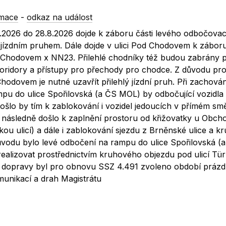
rmace
-
odkaz na událost
7.2026 do 28.8.2026 dojde k záboru části levého odbočova
ízdním pruhem. Dále dojde v ulici Pod Chodovem k zábor
d Chodovem x NN23. Přilehlé chodníky též budou zabrány 
 koridory a přístupy pro přechody pro chodce. Z důvodu pr
hodovem je nutné uzavřít přilehlý jízdní pruh. Při zachová
pu do ulice Spořilovská (a ČS MOL) by odbočující vozidla
ošlo by tím k zablokování i vozidel jedoucích v přímém sm
 následně došlo k zaplnění prostoru od křižovatky u Obch
ou ulicí) a dále i zablokování sjezdu z Brněnské ulice a 
ůvodu bylo levé odbočení na rampu do ulice Spořilovská 
ealizovat prostřednictvím kruhového objezdu pod ulicí Tü
t dopravy byl pro obnovu SSZ 4.491 zvoleno období prázdn
unikací a drah Magistrátu