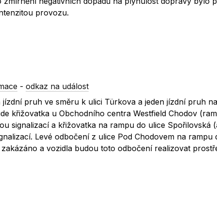
 zmírnění negativních dopadů na plynulost dopravy bylo 
intenzitou provozu.
rmace
-
odkaz na událost
jízdní pruh ve směru k ulici Türkova a jeden jízdní pruh n
de křižovatka u Obchodního centra Westfield Chodov (ram
ou signalizací a křižovatka na rampu do ulice Spořilovská 
ignalizací. Levé odbočení z ulice Pod Chodovem na rampu d
 zakázáno a vozidla budou toto odbočení realizovat prostř