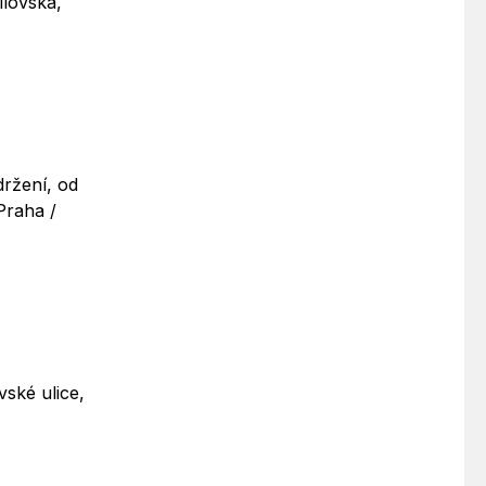
ilovská,
držení, od
Praha /
vské ulice,