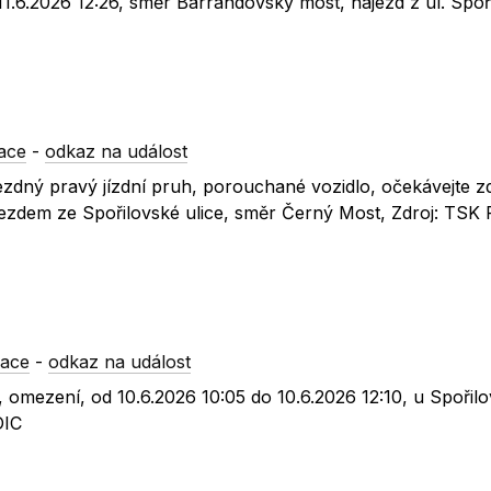
 11.6.2026 12:26, směr Barrandovský most, nájezd z ul. Spoř
ace
-
odkaz na událost
jezdný pravý jízdní pruh, porouchané vozidlo, očekávejte z
jezdem ze Spořilovské ulice, směr Černý Most, Zdroj: TSK 
mace
-
odkaz na událost
omezení, od 10.6.2026 10:05 do 10.6.2026 12:10, u Spořilo
DIC