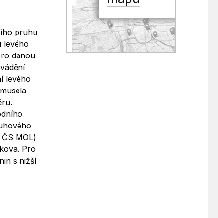
cího pruhu
u levého
pro danou
ovádění
ní levého
 musela
ěru.
odního
kruhového
(a ČS MOL)
rkova. Pro
in s nižší