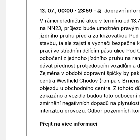
13. 07., 00:00 - 23:59
-
dopravní info
V rámci předmětné akce v termínu od 13.
na NN23, průjezd bude umožněn pravým j
jízdního pruhu před a za křižovatkou Po
stavbu, ta ale zajistí a vyznačí bezpečné
prací ve středním dělícím pásu ulice Pod C
odbočení z jednoho jízdního pruhu na ram
dávat přednost protijedoucím vozidlům a d
Zejména v období dopravní špičky by pak
centra Westfield Chodov (rampa s Brněnsk
objezdu u obchodního centra. Z tohoto d
zakázáno a vozidla budou toto odbočení r
zmírnění negativních dopadů na plynulos
intenzitou provozu. Odbor pozemních kom
Přejít na více informací