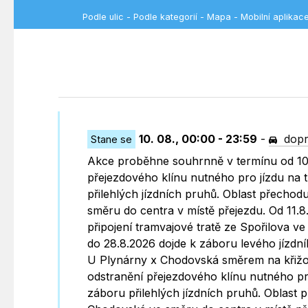
Podle ulic
-
Podle kategorií
-
Mapa
-
Mobilní aplikac
10. 08., 00:00 - 23:59
-
dopr
Stane se
Akce proběhne souhrnně v termínu od 10.8
přejezdového klínu nutného pro jízdu na t
přilehlých jízdních pruhů. Oblast přechodu
směru do centra v místě přejezdu. Od 11.8
připojení tramvajové tratě ze Spořilova v
do 28.8.2026 dojde k záboru levého jízdn
U Plynárny x Chodovská směrem na křižov
odstranění přejezdového klínu nutného pro
záboru přilehlých jízdních pruhů. Oblast p