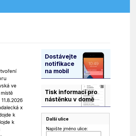
Dostávejte
notifikace
na mobil
tvoření
oru
ovská ve
Tisk informací pro
 místě
nástěnku v domě
 11.8.2026
hdalecká x
dojde k
Další ulice
dojde k
Napište jméno ulice:
i