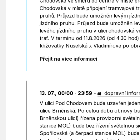
Chodovská ve směru do centra v místě pře
Chodovská v místě připojení tramvajové tr
pruhů. Průjezd bude umožněn levým jízd
jízdního pruhu. Průjezd bude umožněn le
levého jízdního pruhu v ulici chodovská 
trať. V termínu od 11.8.2026 (od 4.30 ho
křižovatky Nuselská x Vladimírova po obra
Přejít na více informací
13. 07., 00:00 - 23:59
-
dopravní info
V ulici Pod Chodovem bude uzavřen jeden 
ulice Brněnská. Po celou dobu obnovy bu
Brněnskou ulicí) řízena provizorní světeln
stanice MOL) bude bez řízení světelnou s
Spořilovská (a čerpací stanice MOL) bude