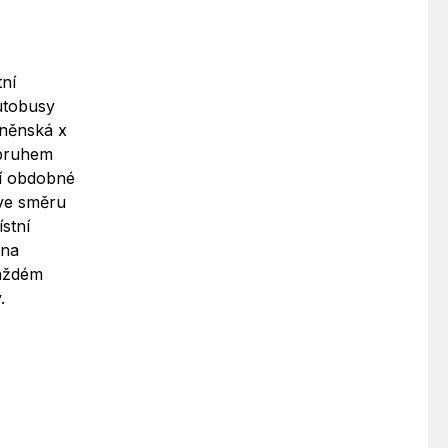
tní
utobusy
rněnská x
 pruhem
ní obdobné
 ve směru
stní
 na
každém
.