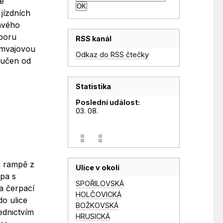
ce
jízdních
avého
áboru
RSS kanál
ramvajovou
Odkaz do RSS čtečky
oučen od
Statistika
Poslední událost:
03. 08.
a rampě z
Ulice v okolí
pa s
SPOŘILOVSKÁ
(a čerpací
HOLČOVICKÁ
o ulice
BOŽKOVSKÁ
ednictvím
HRUSICKÁ