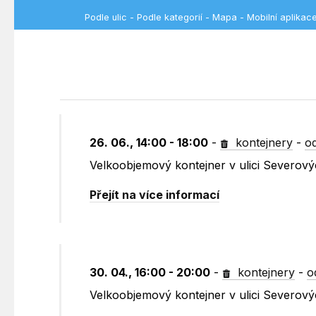
Podle ulic
-
Podle kategorií
-
Mapa
-
Mobilní aplikac
26. 06., 14:00 - 18:00
-
kontejnery
-
o
Velkoobjemový kontejner v ulici Severovýc
Přejít na více informací
30. 04., 16:00 - 20:00
-
kontejnery
-
o
Velkoobjemový kontejner v ulici Severovýc