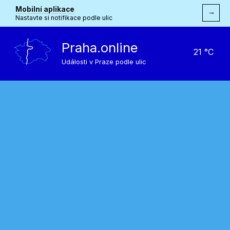
Mobilní aplikace
→
Nastavte si notifikace podle ulic
Praha.online
21 °C
Události v Praze podle ulic