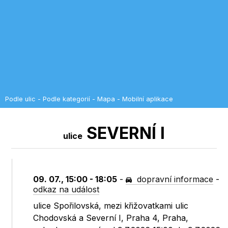
Podle ulic
-
Podle kategorií
-
Mapa
-
Mobilní aplikace
SEVERNÍ I
ulice
09. 07., 15:00 - 18:05
-
dopravní informace
-
odkaz na událost
ulice Spořilovská, mezi křižovatkami ulic
Chodovská a Severní I, Praha 4, Praha,