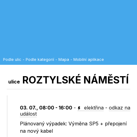
Podle ulic
-
Podle kategorií
-
Mapa
-
Mobilní aplikace
ROZTYLSKÉ NÁMĚSTÍ
ulice
03. 07., 08:00 - 16:00
-
elektřina
-
odkaz na
událost
Plánovaný výpadek: Výměna SP5 + přepojení
na nový kabel