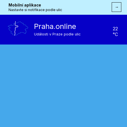
Mobilní aplikace
→
Nastavte si notifikace podle ulic
Praha.online
22
°C
Události v Praze podle ulic