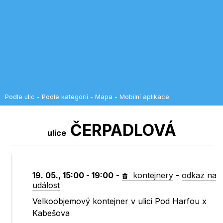
Podle ulic
-
Podle kategorií
-
Mapa
-
Mobilní aplikace
ČERPADLOVÁ
ulice
19. 05., 15:00 - 19:00
-
kontejnery
-
odkaz na
událost
Velkoobjemový kontejner v ulici Pod Harfou x
Kabešova