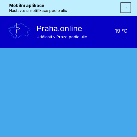
Mobilní aplikace
→
Nastavte si notifikace podle ulic
Praha.online
19 °C
Události v Praze podle ulic