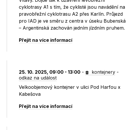
Vltavy. Dojde tak k uzavření levobřežní
cyklotrasy A1 s tím, že cyklisté jsou navádění na
pravobřežní cyklotrasu A2 přes Karlín. Průjezd
pro IAD je ve směru z centra v úseku Bubenská
– Argentinská zachován jedním jízdním pruhem.
Přejít na více informací
25. 10. 2025, 09:00 - 13:00
-
kontejnery
-
odkaz na událost
Velkoobjemový kontejner v ulici Pod Harfou x
Kabešova
Přejít na více informací