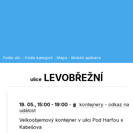
Podle ulic
-
Podle kategorií
-
Mapa
-
Mobilní aplikace
LEVOBŘEŽNÍ
ulice
19. 05., 15:00 - 19:00
-
kontejnery
-
odkaz na
událost
Velkoobjemový kontejner v ulici Pod Harfou x
Kabešova