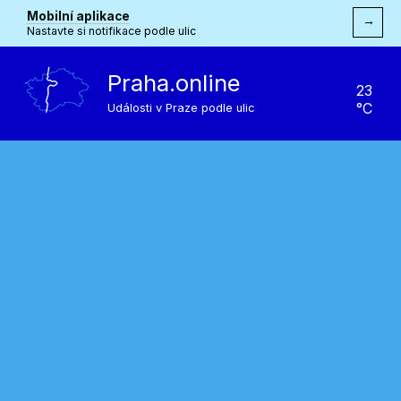
Mobilní aplikace
→
Nastavte si notifikace podle ulic
Praha.online
23
°C
Události v Praze podle ulic