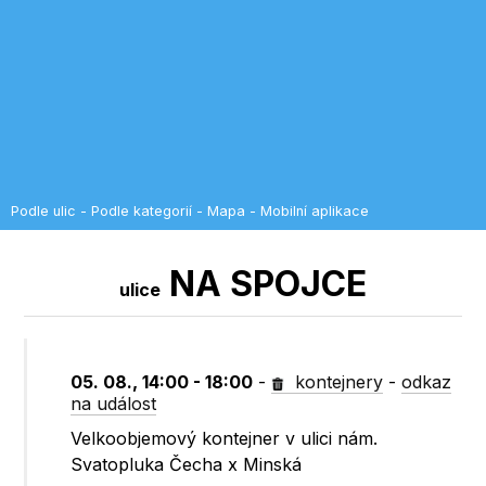
Podle ulic
-
Podle kategorií
-
Mapa
-
Mobilní aplikace
NA SPOJCE
ulice
05. 08., 14:00 - 18:00
-
kontejnery
-
odkaz
na událost
Velkoobjemový kontejner v ulici nám.
Svatopluka Čecha x Minská