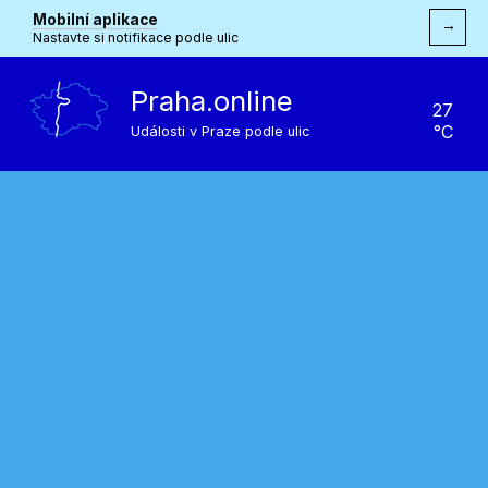
Mobilní aplikace
→
Nastavte si notifikace podle ulic
Praha.online
27
°C
Události v Praze podle ulic