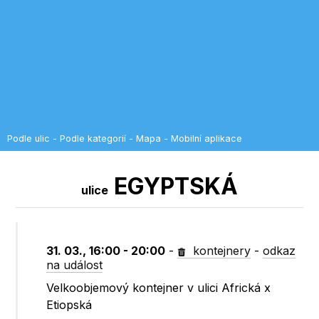
Podle ulic
-
Podle kategorií
-
Mapa
-
Mobilní aplikace
EGYPTSKÁ
ulice
31. 03., 16:00 - 20:00
-
kontejnery
-
odkaz
na událost
Velkoobjemový kontejner v ulici Africká x
Etiopská