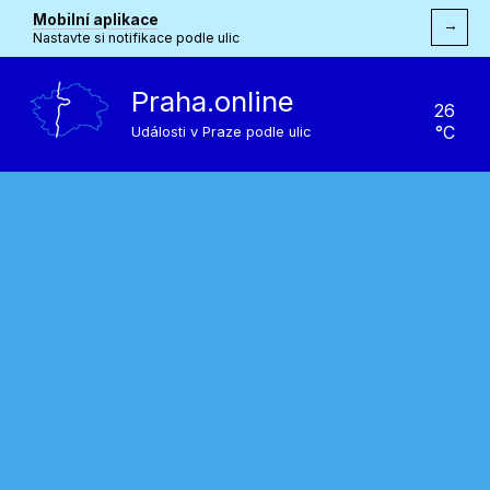
Mobilní aplikace
→
Nastavte si notifikace podle ulic
Praha.online
26
°C
Události v Praze podle ulic