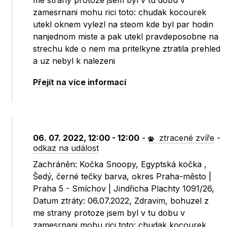
me strany protoze jsem byl v tu dobu v
zamesrnani mohu rici toto: chudak kocourek
utekl oknem vylezl na steom kde byl par hodin
nanjednom miste a pak utekl pravdeposobne na
strechu kde o nem ma pritelkyne ztratila prehled
a uz nebyl k nalezeni
Přejít na více informací
06. 07. 2022, 12:00 - 12:00
-
ztracené zvíře
-
odkaz na událost
Zachráněn: Kočka Snoopy, Egyptská kočka ,
Šedý, černé tečky barva, okres Praha-město |
Praha 5 - Smíchov | Jindřicha Plachty 1091/26,
Datum ztráty: 06.07.2022, Zdravim, bohuzel z
me strany protoze jsem byl v tu dobu v
zamesrnani mohu rici toto: chudak kocourek