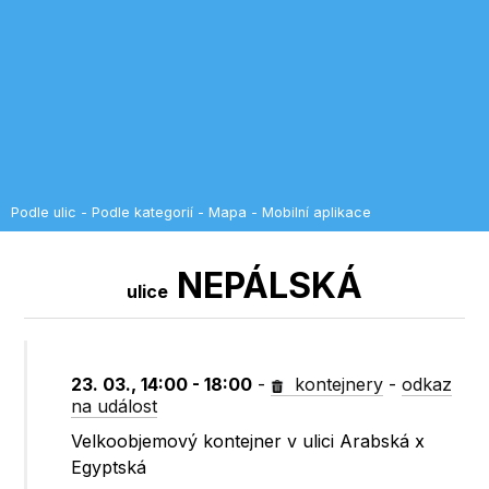
Podle ulic
-
Podle kategorií
-
Mapa
-
Mobilní aplikace
NEPÁLSKÁ
ulice
23. 03., 14:00 - 18:00
-
kontejnery
-
odkaz
na událost
Velkoobjemový kontejner v ulici Arabská x
Egyptská