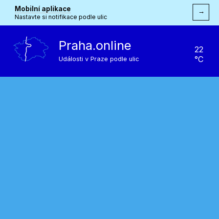
Mobilní aplikace
→
Nastavte si notifikace podle ulic
Praha.online
22
°C
Události v Praze podle ulic