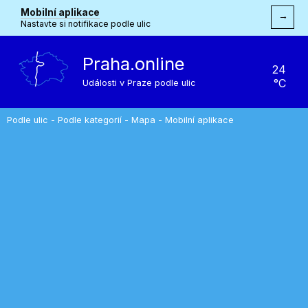
Mobilní aplikace
→
Nastavte si notifikace podle ulic
Praha.online
24
°C
Události v Praze podle ulic
Podle ulic
-
Podle kategorií
-
Mapa
-
Mobilní aplikace