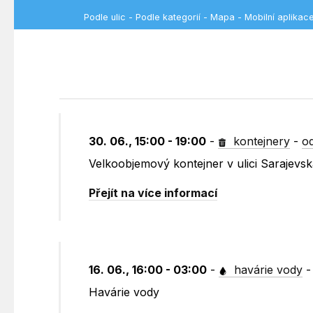
Podle ulic
-
Podle kategorií
-
Mapa
-
Mobilní aplikac
30. 06., 15:00 - 19:00
-
kontejnery
-
o
Velkoobjemový kontejner v ulici Sarajevs
Přejít na více informací
16. 06., 16:00 - 03:00
-
havárie vody
Havárie vody