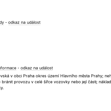
dy
-
odkaz na událost
nformace
-
odkaz na událost
ajevská v obci Praha okres území Hlavního města Prahy; ne
bránit provozu v celé šířce vozovky nebo její části; náklad
y.