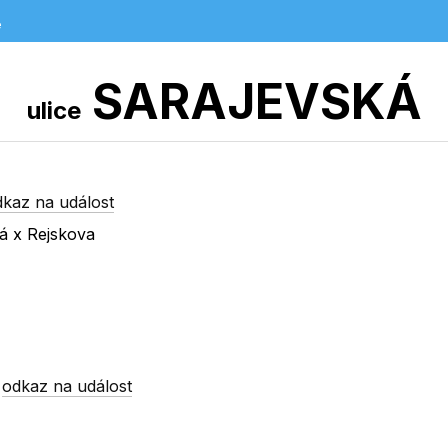
e
SARAJEVSKÁ
ulice
dkaz na událost
ká x Rejskova
-
odkaz na událost