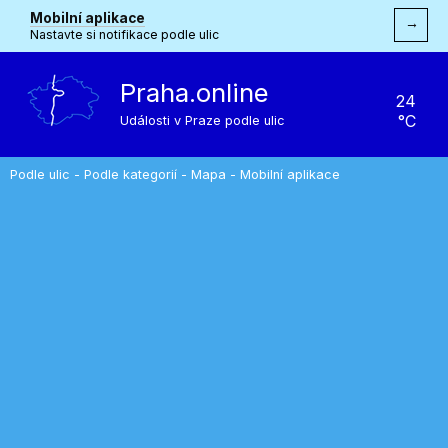
Mobilní aplikace
→
Nastavte si notifikace podle ulic
Praha.online
24
°C
Události v Praze podle ulic
Podle ulic
-
Podle kategorií
-
Mapa
-
Mobilní aplikace