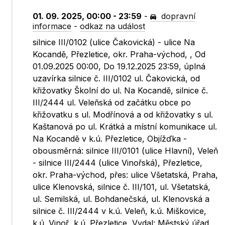
01. 09. 2025, 00:00 - 23:59
-
dopravní
informace
-
odkaz na událost
silnice III/0102 (ulice Čakovická) - ulice Na
Kocandě, Přezletice, okr. Praha-východ, , Od
01.09.2025 00:00, Do 19.12.2025 23:59, úplná
uzavírka silnice č. III/0102 ul. Čakovická, od
křižovatky Školní do ul. Na Kocandě, silnice č.
III/2444 ul. Veleňská od začátku obce po
křižovatku s ul. Modřínová a od křižovatky s ul.
Kaštanová po ul. Krátká a místní komunikace ul.
Na Kocandě v k.ú. Přezletice, Objížďka -
obousměrná: silnice III/0101 (ulice Hlavní), Veleň
- silnice III/2444 (ulice Vinořská), Přezletice,
okr. Praha-východ, přes: ulice Všetatská, Praha,
ulice Klenovská, silnice č. III/101, ul. Všetatská,
ul. Semilská, ul. Bohdanečská, ul. Klenovská a
silnice č. III/2444 v k.ú. Veleň, k.ú. Miškovice,
k.ú. Vinoř, k.ú. Přezletice, Vydal: Městský úřad