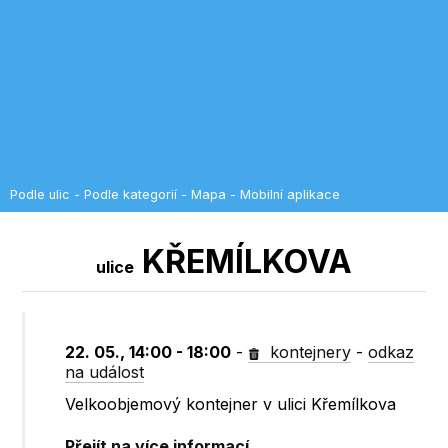
Podle ulic
-
Podle kategorií
-
Mapa
-
Mobilní aplikace
KŘEMÍLKOVA
ulice
22. 05., 14:00 - 18:00
-
kontejnery
-
odkaz
na událost
Velkoobjemový kontejner v ulici Křemílkova
Přejít na více informací