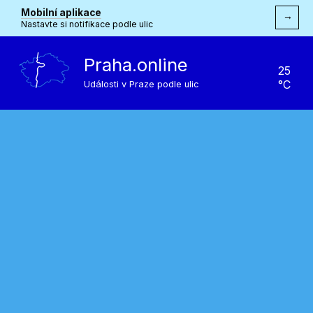
Mobilní aplikace
→
Nastavte si notifikace podle ulic
Praha.online
25
°C
Události v Praze podle ulic