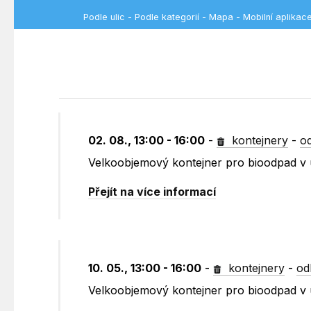
Podle ulic
-
Podle kategorií
-
Mapa
-
Mobilní aplikac
02. 08., 13:00 - 16:00
-
kontejnery
-
o
Velkoobjemový kontejner pro bioodpad v 
Přejít na více informací
10. 05., 13:00 - 16:00
-
kontejnery
-
od
Velkoobjemový kontejner pro bioodpad v 