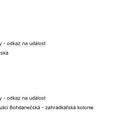
y
-
odkaz na událost
čská
y
-
odkaz na událost
ulici Bohdanečská - zahrádkářská kolonie