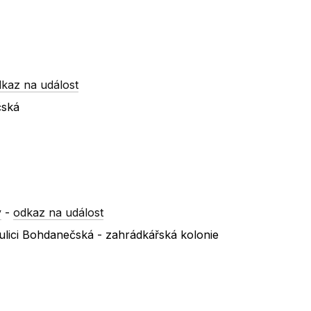
kaz na událost
čská
y
-
odkaz na událost
ulici Bohdanečská - zahrádkářská kolonie