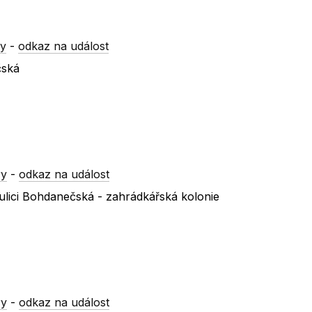
ry
-
odkaz na událost
čská
ry
-
odkaz na událost
ulici Bohdanečská - zahrádkářská kolonie
ry
-
odkaz na událost