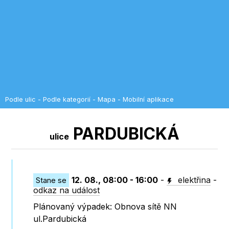
Podle ulic
-
Podle kategorií
-
Mapa
-
Mobilní aplikace
PARDUBICKÁ
ulice
12. 08., 08:00 - 16:00
-
elektřina
-
Stane se
odkaz na událost
Plánovaný výpadek: Obnova sítě NN
ul.Pardubická