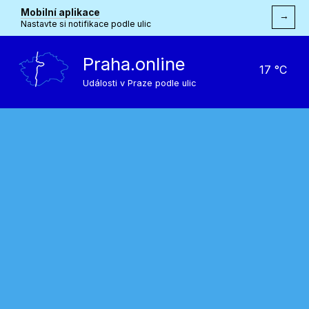
Mobilní aplikace
→
Nastavte si notifikace podle ulic
Praha.online
17 °C
Události v Praze podle ulic