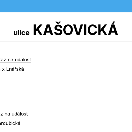
KAŠOVICKÁ
ulice
az na událost
á x Lnářská
z na událost
ardubická