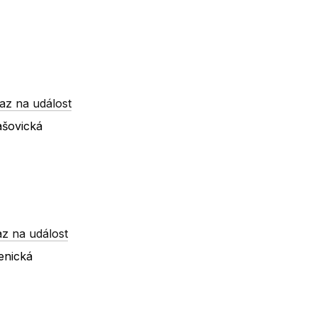
az na událost
ašovická
z na událost
enická