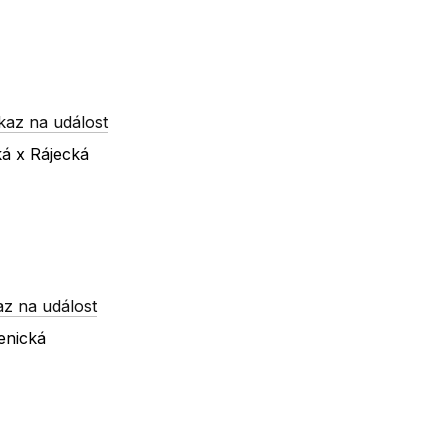
kaz na událost
ká x Rájecká
z na událost
enická