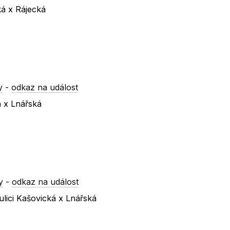
ká x Rájecká
y
-
odkaz na událost
á x Lnářská
y
-
odkaz na událost
lici Kašovická x Lnářská