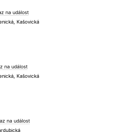
z na událost
enická, Kašovická
z na událost
enická, Kašovická
az na událost
ardubická