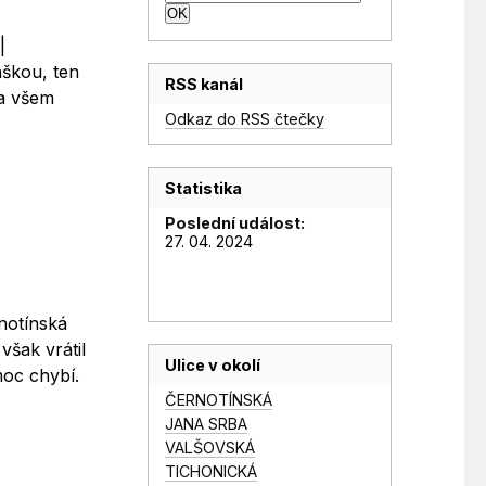
|
áškou, ten
RSS kanál
 a všem
Odkaz do RSS čtečky
Statistika
Poslední událost:
27. 04. 2024
notínská
však vrátil
Ulice v okolí
moc chybí.
ČERNOTÍNSKÁ
JANA SRBA
VALŠOVSKÁ
TICHONICKÁ