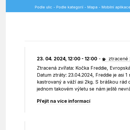
Podle ulic
-
Podle kategorií
-
Mapa
-
Mobilní aplikac
23. 04. 2024, 12:00 - 12:00
-
ztracené 
Ztracená zvířata: Kočka Freddie, Evropsk
Datum ztráty: 23.04.2024, Freddie je asi 1
kastrovaný a váží asi 2kg. S bráškou rád
jednom takovém výletu se nám ještě nevrá
Přejít na více informací