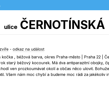
e
ČERNOTÍNSKÁ
ulice
zvíře
-
odkaz na událost
á kočka , béžová barva, okres Praha-město | Praha 22 | Če
 rok starý béžový kocourek. Má dva antiparazitní obojky, či
 chodí ven prozkoumávat okolí a občas něco ulovit. Bohuže
til. Všem nám moc chybí a budeme moc rádi za jakékoliv i