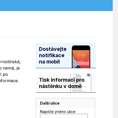
Dostávejte
notifikace
na mobil
rnotínská,
p nemá, je
l po
Tisk informací pro
nformace.
nástěnku v domě
Další ulice
Napište jméno ulice: