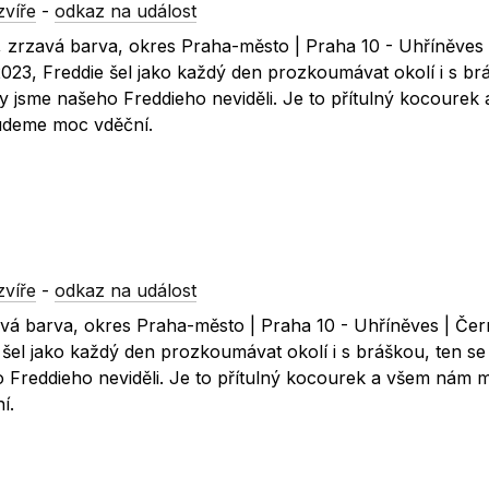
zvíře
-
odkaz na událost
, zrzavá barva, okres Praha-město | Praha 10 - Uhříněves 
2023, Freddie šel jako každý den prozkoumávat okolí i s br
by jsme našeho Freddieho neviděli. Je to přítulný kocourek
budeme moc vděční.
zvíře
-
odkaz na událost
vá barva, okres Praha-město | Praha 10 - Uhříněves | Čer
 šel jako každý den prozkoumávat okolí i s bráškou, ten se 
 Freddieho neviděli. Je to přítulný kocourek a všem nám 
í.