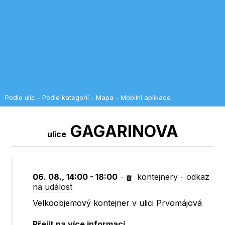
Podle ulic
-
Podle kategorií
-
Mapa
-
Mobilní aplikace
GAGARINOVA
ulice
06. 08., 14:00 - 18:00
-
kontejnery
-
odkaz
na událost
Velkoobjemový kontejner v ulici Prvomájová
Přejít na více informací