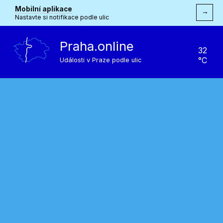
Mobilní aplikace
→
Nastavte si notifikace podle ulic
Praha.online
32
°C
Události v Praze podle ulic