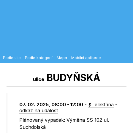
Podle ulic
-
Podle kategorií
-
Mapa
-
Mobilní aplikace
BUDYŇSKÁ
ulice
07. 02. 2025, 08:00 - 12:00
-
elektřina
-
odkaz na událost
Plánovaný výpadek: Výměna SS 102 ul.
Suchdolská