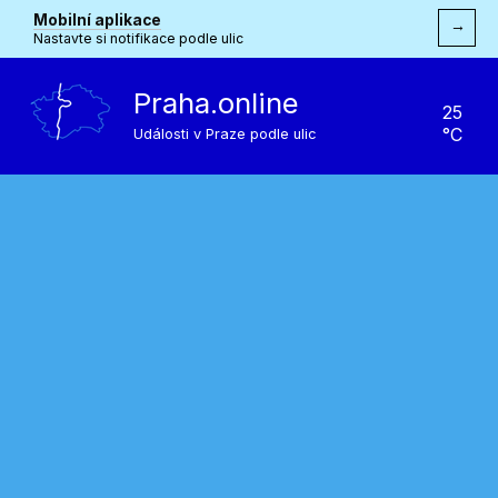
Mobilní aplikace
→
Nastavte si notifikace podle ulic
Praha.online
25
°C
Události v Praze podle ulic