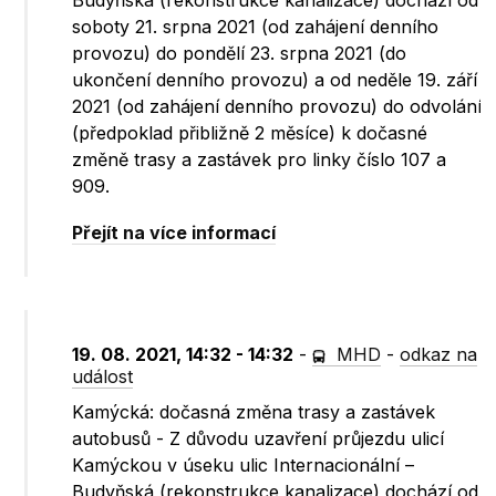
Budyňská (rekonstrukce kanalizace) dochází od
soboty 21. srpna 2021 (od zahájení denního
provozu) do pondělí 23. srpna 2021 (do
ukončení denního provozu) a od neděle 19. září
2021 (od zahájení denního provozu) do odvolání
(předpoklad přibližně 2 měsíce) k dočasné
změně trasy a zastávek pro linky číslo 107 a
909.
Přejít na více informací
19. 08. 2021, 14:32 - 14:32
-
MHD
-
odkaz na
událost
Kamýcká: dočasná změna trasy a zastávek
autobusů - Z důvodu uzavření průjezdu ulicí
Kamýckou v úseku ulic Internacionální –
Budyňská (rekonstrukce kanalizace) dochází od