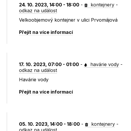
24. 10. 2023, 14:00 - 18:00
-
kontejnery
-
odkaz na událost
Velkoobjemový kontejner v ulici Prvomájová
Přejít na více informací
17. 10. 2023, 07:00 - 01:00
-
havárie vody
-
odkaz na událost
Havárie vody
Přejít na více informací
05. 10. 2023, 14:00 - 18:00
-
kontejnery
-
odkaz na událost