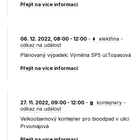
Přejít na více informací
06. 12. 2022, 08:00 - 12:00
-
elektřina
-
odkaz na událost
Plánovaný výpadek: Výměna SP5 ul.Topasová
Přejít na více informací
27. 11. 2022, 09:00 - 12:00
-
kontejnery
-
odkaz na událost
Velkoobjemový kontejner pro bioodpad v ulici
Prvomájová
Přejít na více informací