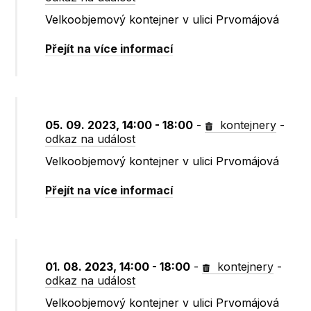
Velkoobjemový kontejner v ulici Prvomájová
Přejít na více informací
05. 09. 2023, 14:00 - 18:00
-
kontejnery
-
odkaz na událost
Velkoobjemový kontejner v ulici Prvomájová
Přejít na více informací
01. 08. 2023, 14:00 - 18:00
-
kontejnery
-
odkaz na událost
Velkoobjemový kontejner v ulici Prvomájová