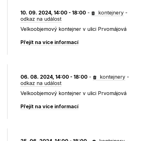
10. 09. 2024, 14:00 - 18:00
-
kontejnery
-
odkaz na událost
Velkoobjemový kontejner v ulici Prvomájová
Přejít na více informací
06. 08. 2024, 14:00 - 18:00
-
kontejnery
-
odkaz na událost
Velkoobjemový kontejner v ulici Prvomájová
Přejít na více informací