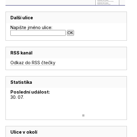
Další ulice
Napište jméno ulice:
RSS kanál
Odkaz do RSS čtečky
Statistika
Poslední událost:
30. 07.
Ulice v okolí