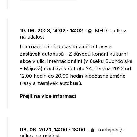
19. 06. 2023, 14:02 - 14:02
-
MHD
-
odkaz
na událost
Internacionální: dočasná změna trasy a
zastávek autobusů - Z důvodu konání kulturní
akce v ulici Internacionální (v úseku Suchdolská
– Májová) dochází v sobotu 24. června 2023 od
12.00 hodin do 20.00 hodin k dočasné změně
trasy a zastávek autobusů.
Přejít na více informací
06. 06. 2023, 14:00 - 18:00
-
kontejnery
-
odkaz na událost