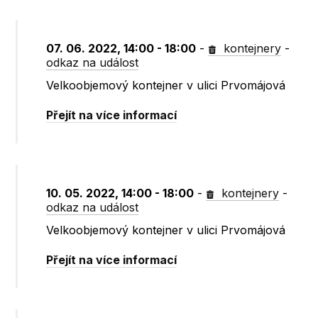
07. 06. 2022, 14:00 - 18:00
-
kontejnery
-
odkaz na událost
Velkoobjemový kontejner v ulici Prvomájová
Přejít na více informací
10. 05. 2022, 14:00 - 18:00
-
kontejnery
-
odkaz na událost
Velkoobjemový kontejner v ulici Prvomájová
Přejít na více informací