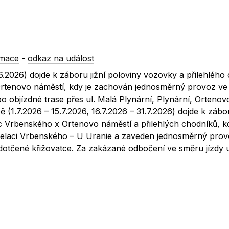
rmace
-
odkaz na událost
.6.2026) dojde k záboru jižní poloviny vozovky a přilehlého
Ortenovo náměstí, kdy je zachován jednosměrný provoz ve
o objízdné trase přes ul. Malá Plynární, Plynární, Ortenov
ě (1.7.2026 – 15.7.2026, 16.7.2026 – 31.7.2026) dojde k zábo
c Vrbenského x Ortenovo náměstí a přilehlých chodníků, 
elaci Vrbenského – U Uranie a zaveden jednosměrný pro
 dotčené křižovatce. Za zakázané odbočení ve směru jízdy u