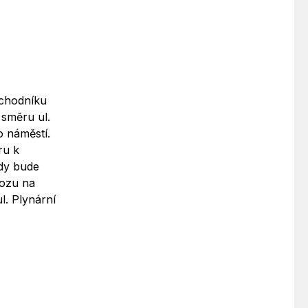
 chodníku
 směru ul.
o náměstí.
ru k
kdy bude
vozu na
l. Plynární