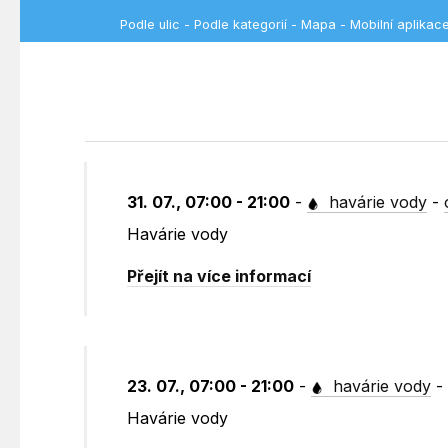
Podle ulic
-
Podle kategorií
-
Mapa
-
Mobilní aplikac
31. 07., 07:00 - 21:00
-
havárie vody
-
Havárie vody
Přejít na více informací
23. 07., 07:00 - 21:00
-
havárie vody
Havárie vody