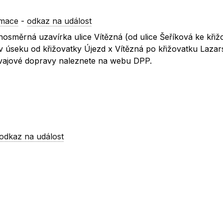
rmace
-
odkaz na událost
směrná uzavírka ulice Vítězná (od ulice Šeříková ke křiž
 úseku od křižovatky Újezd x Vítězná po křižovatku Lazar
mvajové dopravy naleznete na webu DPP.
odkaz na událost