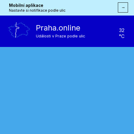
Mobilní aplikace
→
Nastavte si notifikace podle ulic
Praha.online
32
°C
Události v Praze podle ulic