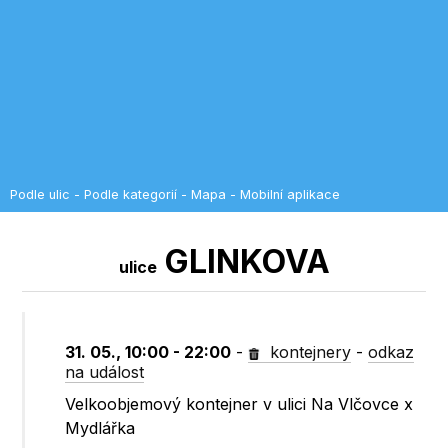
Podle ulic
-
Podle kategorií
-
Mapa
-
Mobilní aplikace
GLINKOVA
ulice
31. 05., 10:00 - 22:00
-
kontejnery
-
odkaz
na událost
Velkoobjemový kontejner v ulici Na Vlčovce x
Mydlářka