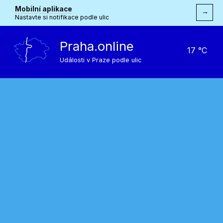
Mobilní aplikace
→
Nastavte si notifikace podle ulic
Praha.online
17 °C
Události v Praze podle ulic