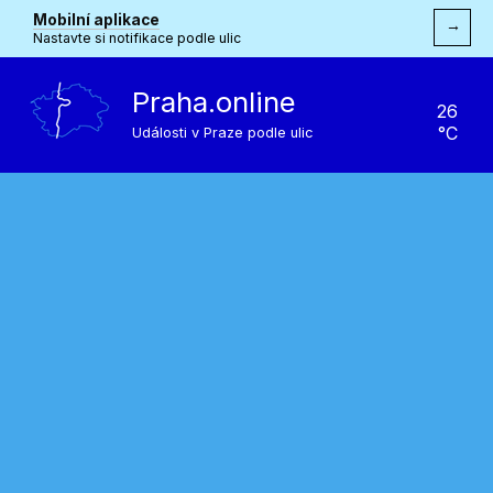
Mobilní aplikace
→
Nastavte si notifikace podle ulic
Praha.online
26
°C
Události v Praze podle ulic