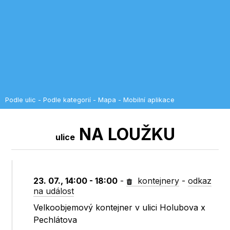
Podle ulic
-
Podle kategorií
-
Mapa
-
Mobilní aplikace
NA LOUŽKU
ulice
23. 07., 14:00 - 18:00
-
kontejnery
-
odkaz
na událost
Velkoobjemový kontejner v ulici Holubova x
Pechlátova