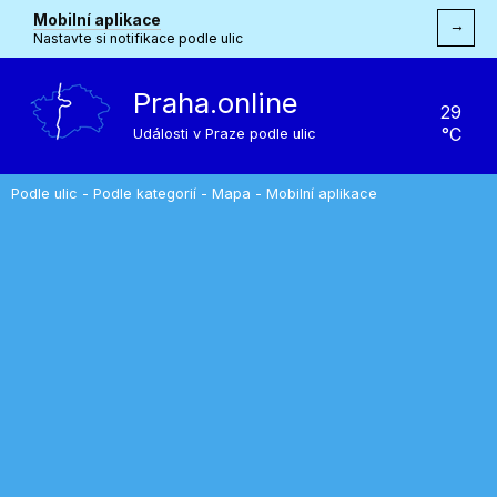
Mobilní aplikace
→
Nastavte si notifikace podle ulic
Praha.online
29
°C
Události v Praze podle ulic
Podle ulic
-
Podle kategorií
-
Mapa
-
Mobilní aplikace