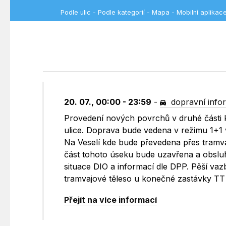
Podle ulic
-
Podle kategorií
-
Mapa
-
Mobilní aplikac
20. 07., 00:00 - 23:59
-
dopravní info
Provedení nových povrchů v druhé části k
ulice. Doprava bude vedena v režimu 1+1
Na Veselí kde bude převedena přes tramv
část tohoto úseku bude uzavřena a obslu
situace DIO a informací dle DPP. Pěší vazb
tramvajové těleso u konečné zastávky TT 
Přejít na více informací