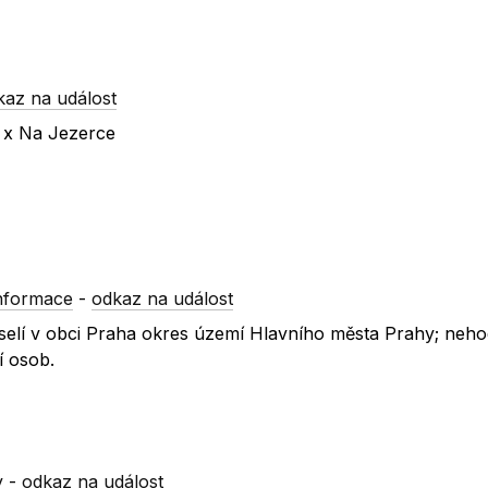
kaz na událost
u x Na Jezerce
nformace
-
odkaz na událost
Veselí v obci Praha okres území Hlavního města Prahy; neho
í osob.
y
-
odkaz na událost