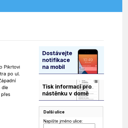
Dostávejte
notifikace
na mobil
 Pikrtovi
ra po ul.
Západní
Tisk informací pro
 dle
nástěnku v domě
 přes
Další ulice
Napište jméno ulice: