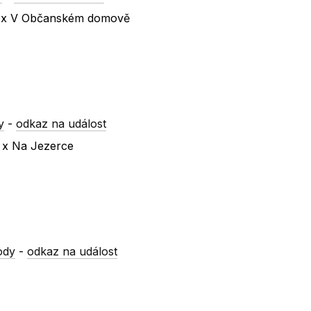
lí x V Občanském domově
y
-
odkaz na událost
u x Na Jezerce
ody
-
odkaz na událost