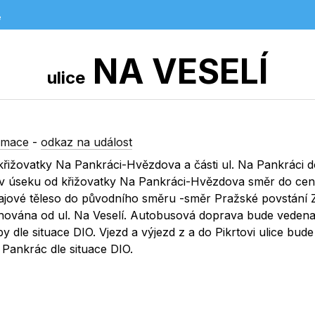
e
NA VESELÍ
ulice
rmace
-
odkaz na událost
řižovatky Na Pankráci-Hvězdova a části ul. Na Pankráci do
 v úseku od křižovatky Na Pankráci-Hvězdova směr do cent
ajové těleso do původního směru -směr Pražské povstání 
hována od ul. Na Veselí. Autobusová doprava bude vedena
y dle situace DIO. Vjezd a výjezd z a do Pikrtovi ulice bude
Pankrác dle situace DIO.