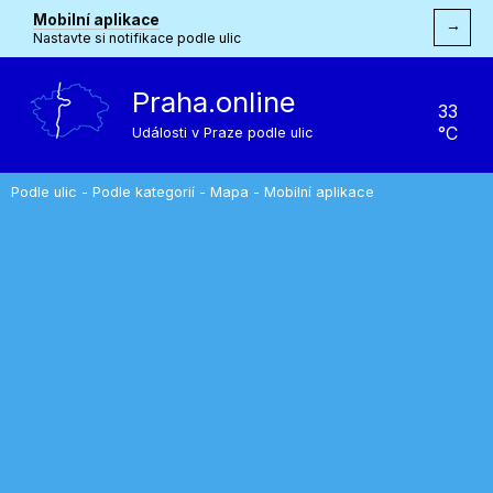
Mobilní aplikace
→
Nastavte si notifikace podle ulic
Praha.online
33
°C
Události v Praze podle ulic
Podle ulic
-
Podle kategorií
-
Mapa
-
Mobilní aplikace