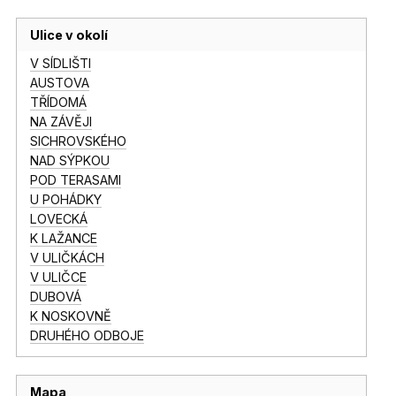
Ulice v okolí
V SÍDLIŠTI
AUSTOVA
TŘÍDOMÁ
NA ZÁVĚJI
SICHROVSKÉHO
NAD SÝPKOU
POD TERASAMI
U POHÁDKY
LOVECKÁ
K LAŽANCE
V ULIČKÁCH
V ULIČCE
DUBOVÁ
K NOSKOVNĚ
DRUHÉHO ODBOJE
Mapa