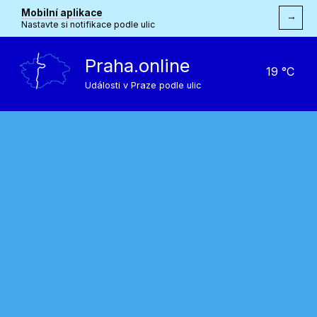
Mobilní aplikace
→
Nastavte si notifikace podle ulic
Praha.online
19 °C
Události v Praze podle ulic