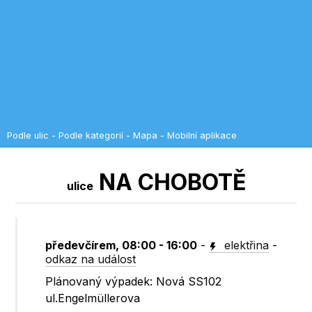
Podle ulic
-
Podle kategorií
-
Mapa
-
Mobilní aplikace
NA CHOBOTĚ
ulice
předevčírem, 08:00 - 16:00
-
elektřina
-
odkaz na událost
Plánovaný výpadek: Nová SS102
ul.Engelmüllerova