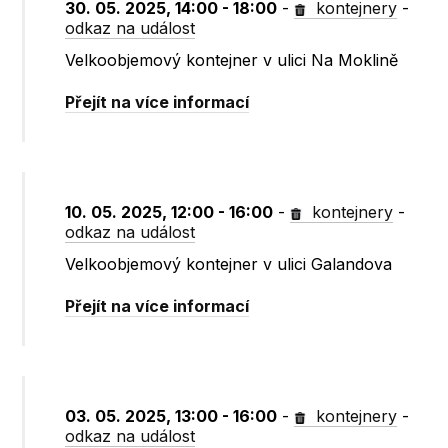
30. 05. 2025, 14:00 - 18:00
-
kontejnery
-
odkaz na událost
Velkoobjemový kontejner v ulici Na Moklině
Přejít na více informací
10. 05. 2025, 12:00 - 16:00
-
kontejnery
-
odkaz na událost
Velkoobjemový kontejner v ulici Galandova
Přejít na více informací
03. 05. 2025, 13:00 - 16:00
-
kontejnery
-
odkaz na událost