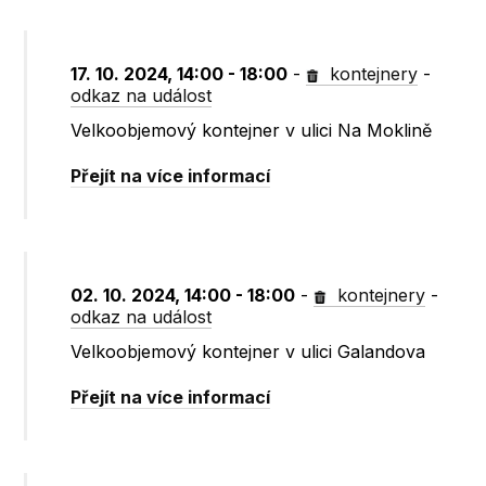
17. 10. 2024, 14:00 - 18:00
-
kontejnery
-
odkaz na událost
Velkoobjemový kontejner v ulici Na Moklině
Přejít na více informací
02. 10. 2024, 14:00 - 18:00
-
kontejnery
-
odkaz na událost
Velkoobjemový kontejner v ulici Galandova
Přejít na více informací