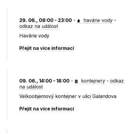
29. 06., 08:00 - 23:00
-
havárie vody
-
odkaz na událost
Havárie vody
Přejít na více informací
09. 06., 14:00 - 18:00
-
kontejnery
-
odkaz
na událost
Velkoobjemový kontejner v ulici Galandova
Přejít na více informací