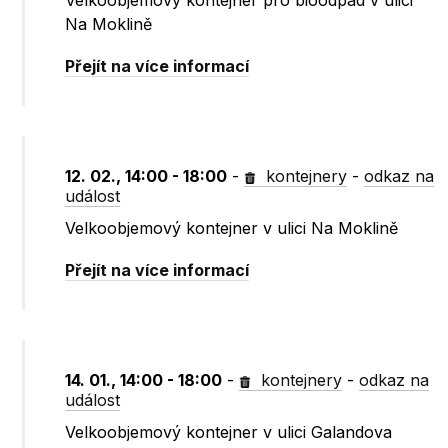
Velkoobjemový kontejner pro bioodpad v ulici
Na Moklině
Přejít na více informací
12. 02., 14:00 - 18:00
-
kontejnery
-
odkaz na
událost
Velkoobjemový kontejner v ulici Na Moklině
Přejít na více informací
14. 01., 14:00 - 18:00
-
kontejnery
-
odkaz na
událost
Velkoobjemový kontejner v ulici Galandova