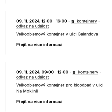
09. 11. 2024, 12:00 - 16:00
-
kontejnery
-
odkaz na událost
Velkoobjemový kontejner v ulici Galandova
Přejít na více informací
09. 11. 2024, 09:00 - 12:00
-
kontejnery
-
odkaz na událost
Velkoobjemový kontejner pro bioodpad v ulici
Na Moklině
Přejít na více informací