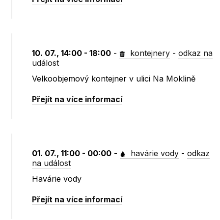
10. 07., 14:00 - 18:00
-
kontejnery
-
odkaz na
událost
Velkoobjemový kontejner v ulici Na Moklině
Přejít na více informací
01. 07., 11:00 - 00:00
-
havárie vody
-
odkaz
na událost
Havárie vody
Přejít na více informací