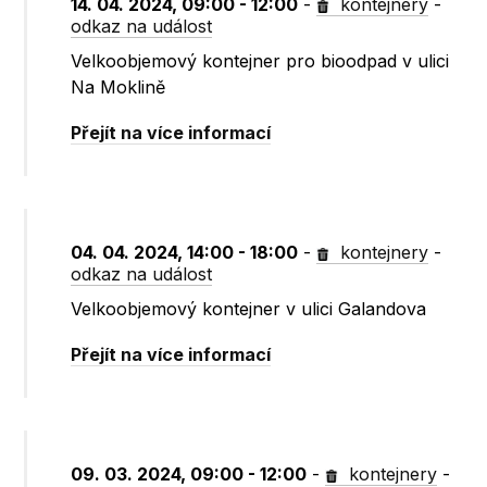
14. 04. 2024, 09:00 - 12:00
-
kontejnery
-
odkaz na událost
Velkoobjemový kontejner pro bioodpad v ulici
Na Moklině
Přejít na více informací
04. 04. 2024, 14:00 - 18:00
-
kontejnery
-
odkaz na událost
Velkoobjemový kontejner v ulici Galandova
Přejít na více informací
09. 03. 2024, 09:00 - 12:00
-
kontejnery
-