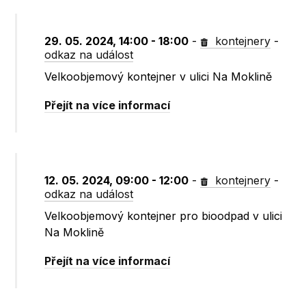
29. 05. 2024, 14:00 - 18:00
-
kontejnery
-
odkaz na událost
Velkoobjemový kontejner v ulici Na Moklině
Přejít na více informací
12. 05. 2024, 09:00 - 12:00
-
kontejnery
-
odkaz na událost
Velkoobjemový kontejner pro bioodpad v ulici
Na Moklině
Přejít na více informací