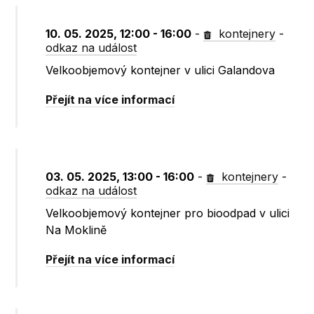
10. 05. 2025, 12:00 - 16:00
-
kontejnery
-
odkaz na událost
Velkoobjemový kontejner v ulici Galandova
Přejít na více informací
03. 05. 2025, 13:00 - 16:00
-
kontejnery
-
odkaz na událost
Velkoobjemový kontejner pro bioodpad v ulici
Na Moklině
Přejít na více informací