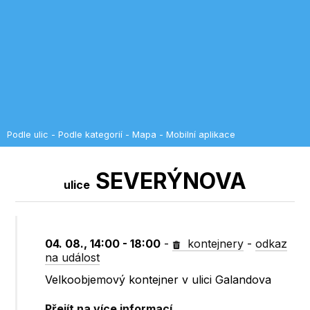
Podle ulic
-
Podle kategorií
-
Mapa
-
Mobilní aplikace
SEVERÝNOVA
ulice
04. 08., 14:00 - 18:00
-
kontejnery
-
odkaz
na událost
Velkoobjemový kontejner v ulici Galandova
Přejít na více informací