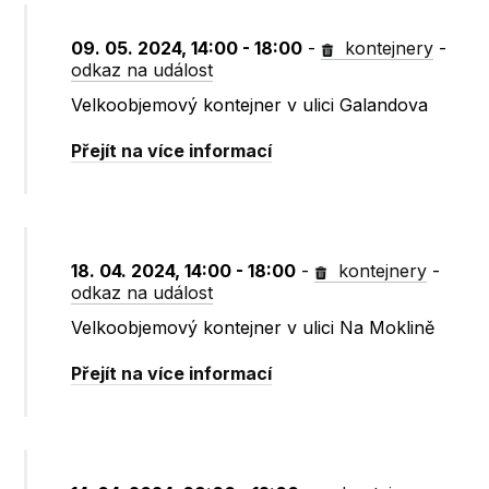
09. 05. 2024, 14:00 - 18:00
-
kontejnery
-
odkaz na událost
Velkoobjemový kontejner v ulici Galandova
Přejít na více informací
18. 04. 2024, 14:00 - 18:00
-
kontejnery
-
odkaz na událost
Velkoobjemový kontejner v ulici Na Moklině
Přejít na více informací