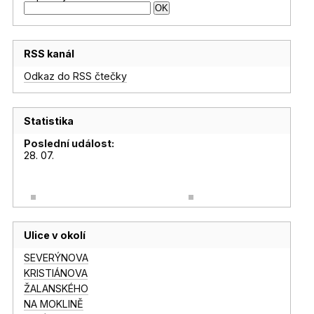
RSS kanál
Odkaz do RSS čtečky
Statistika
Poslední událost:
28. 07.
Ulice v okolí
SEVERÝNOVA
KRISTIÁNOVA
ŽALANSKÉHO
NA MOKLINĚ