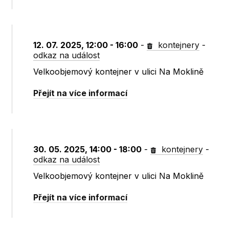
12. 07. 2025, 12:00 - 16:00
-
kontejnery
-
odkaz na událost
Velkoobjemový kontejner v ulici Na Moklině
Přejít na více informací
30. 05. 2025, 14:00 - 18:00
-
kontejnery
-
odkaz na událost
Velkoobjemový kontejner v ulici Na Moklině
Přejít na více informací