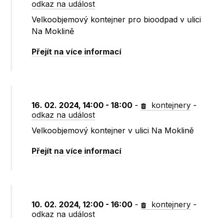
odkaz na událost
Velkoobjemový kontejner pro bioodpad v ulici
Na Moklině
Přejít na více informací
16. 02. 2024, 14:00 - 18:00
-
kontejnery
-
odkaz na událost
Velkoobjemový kontejner v ulici Na Moklině
Přejít na více informací
10. 02. 2024, 12:00 - 16:00
-
kontejnery
-
odkaz na událost