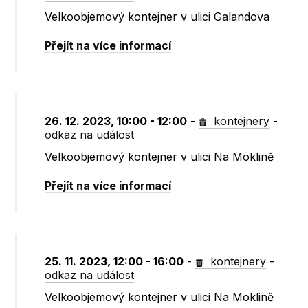
Velkoobjemový kontejner v ulici Galandova
Přejít na více informací
26. 12. 2023, 10:00 - 12:00
-
kontejnery
-
odkaz na událost
Velkoobjemový kontejner v ulici Na Moklině
Přejít na více informací
25. 11. 2023, 12:00 - 16:00
-
kontejnery
-
odkaz na událost
Velkoobjemový kontejner v ulici Na Moklině