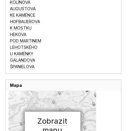
KOLÍNOVA
AUGUSTOVA
KE KAMÉNCE
HOFBAUEROVA
K MOSTKU
HEKOVA
POD MARTINEM
LEHOTSKÉHO
U KAMÉNKY
GALANDOVA
ŠPANIELOVA
Mapa
Zobrazit
mapu