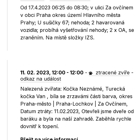
Od 17.4.2023 06:25 do 08:30; v ulici Za ovčínem
v obci Praha okres území Hlavního města
Prahy; U sušičky 67; nehoda; 2 havarovaná
vozidla; probíhá vyšetřování nehody; 2 x OA, se
zraněním. Na místě složky IZS.
11. 02. 2023, 12:00 - 12:00
-
ztracené zvíře
-
odkaz na událost
Nalezená zvířata: Kočka Neznámé, Turecká
kočka Van , bíla se zrzavámi části barva, okres
Praha-město | Praha-Lochkov | Za Ovčínem,
Datum ztráty: 11.02.2023, Otevřeli jsme dveře od
baráku a byla na naší zahradě. Zaběhla rychle
dovnitř k topení.
Přejít na více informací