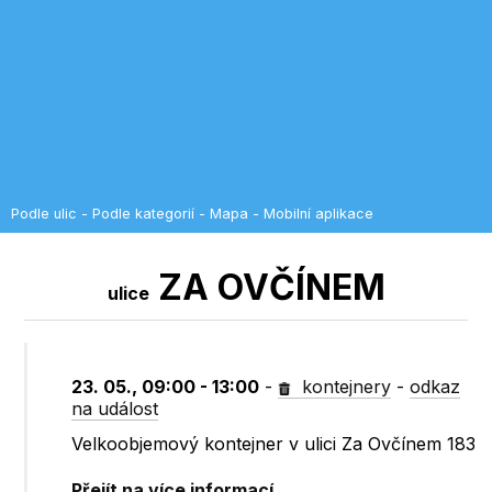
Podle ulic
-
Podle kategorií
-
Mapa
-
Mobilní aplikace
ZA OVČÍNEM
ulice
23. 05., 09:00 - 13:00
-
kontejnery
-
odkaz
na událost
Velkoobjemový kontejner v ulici Za Ovčínem 183
Přejít na více informací