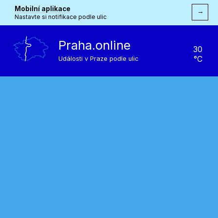
Mobilní aplikace
→
Nastavte si notifikace podle ulic
Praha.online
30
°C
Události v Praze podle ulic