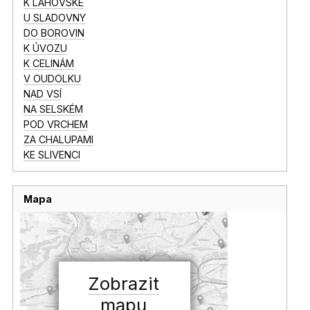
K LAHOVSKÉ
U SLADOVNY
DO BOROVIN
K ÚVOZU
K CELINÁM
V OUDOLKU
NAD VSÍ
NA SELSKÉM
POD VRCHEM
ZA CHALUPAMI
KE SLIVENCI
Mapa
Zobrazit
mapu