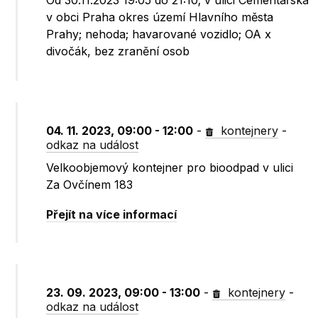
Od 30.11.2023 19:05 do 21:10; v ulici Cementářská
v obci Praha okres území Hlavního města
Prahy; nehoda; havarované vozidlo; OA x
divočák, bez zranění osob
04. 11. 2023, 09:00 - 12:00
-
kontejnery
-
odkaz na událost
Velkoobjemový kontejner pro bioodpad v ulici
Za Ovčínem 183
Přejít na více informací
23. 09. 2023, 09:00 - 13:00
-
kontejnery
-
odkaz na událost