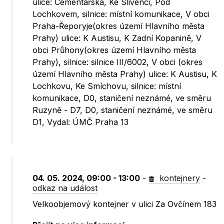
ulice: Cementářská, Ke Slivenci, Pod
Lochkovem, silnice: místní komunikace, V obci
Praha-Řeporyje(okres území Hlavního města
Prahy) ulice: K Austisu, K Zadní Kopanině, V
obci Průhony(okres území Hlavního města
Prahy), silnice: silnice III/6002, V obci (okres
území Hlavního města Prahy) ulice: K Austisu, K
Lochkovu, Ke Smíchovu, silnice: místní
komunikace, D0, staničení neznámé, ve směru
Ruzyně - D7, D0, staničení neznámé, ve směru
D1, Vydal: ÚMČ Praha 13
04. 05. 2024, 09:00 - 13:00
-
kontejnery
-
odkaz na událost
Velkoobjemový kontejner v ulici Za Ovčínem 183