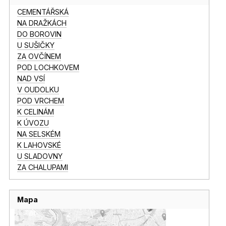
CEMENTÁŘSKÁ
NA DRAŽKÁCH
DO BOROVIN
U SUŠIČKY
ZA OVČÍNEM
POD LOCHKOVEM
NAD VSÍ
V OUDOLKU
POD VRCHEM
K CELINÁM
K ÚVOZU
NA SELSKÉM
K LAHOVSKÉ
U SLADOVNY
ZA CHALUPAMI
Mapa