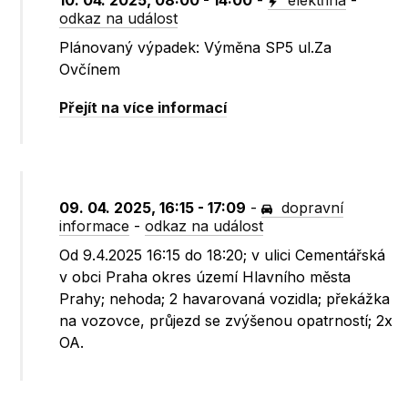
10. 04. 2025, 08:00 - 14:00
-
elektřina
-
odkaz na událost
Plánovaný výpadek: Výměna SP5 ul.Za
Ovčínem
Přejít na více informací
09. 04. 2025, 16:15 - 17:09
-
dopravní
informace
-
odkaz na událost
Od 9.4.2025 16:15 do 18:20; v ulici Cementářská
v obci Praha okres území Hlavního města
Prahy; nehoda; 2 havarovaná vozidla; překážka
na vozovce, průjezd se zvýšenou opatrností; 2x
OA.