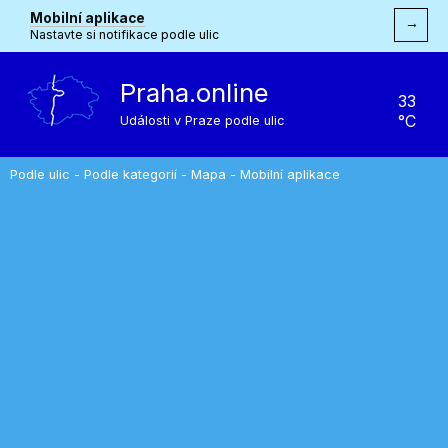
Mobilní aplikace
→
Nastavte si notifikace podle ulic
Praha.online
33
°C
Události v Praze podle ulic
Podle ulic
-
Podle kategorií
-
Mapa
-
Mobilní aplikace