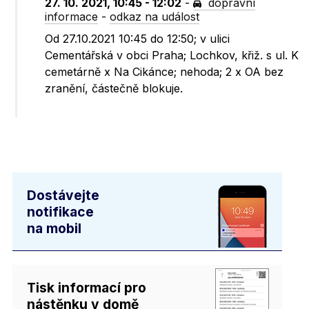
27. 10. 2021, 10:45 - 12:02
-
dopravní
informace
-
odkaz na událost
Od 27.10.2021 10:45 do 12:50; v ulici
Cementářská v obci Praha; Lochkov, křiž. s ul. K
cemetárně x Na Cikánce; nehoda; 2 x OA bez
zranění, částečně blokuje.
Dostávejte
notifikace
na mobil
Tisk informací pro
nástěnku v domě