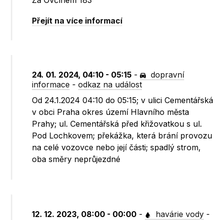
Za Ovčínem 183
Přejít na více informací
24. 01. 2024, 04:10 - 05:15
-
dopravní
informace
-
odkaz na událost
Od 24.1.2024 04:10 do 05:15; v ulici Cementářská
v obci Praha okres území Hlavního města
Prahy; ul. Cementářská před křižovatkou s ul.
Pod Lochkovem; překážka, která brání provozu
na celé vozovce nebo její části; spadlý strom,
oba směry neprůjezdné
12. 12. 2023, 08:00 - 00:00
-
havárie vody
-