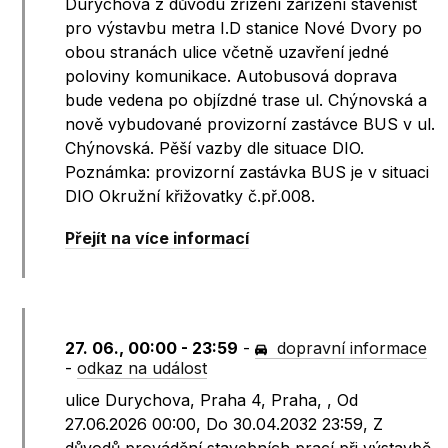
Durychova z důvodu zřízení zařízení stavenišť
pro výstavbu metra I.D stanice Nové Dvory po
obou stranách ulice včetně uzavření jedné
poloviny komunikace. Autobusová doprava
bude vedena po objízdné trase ul. Chýnovská a
nově vybudované provizorní zastávce BUS v ul.
Chýnovská. Pěší vazby dle situace DIO.
Poznámka: provizorní zastávka BUS je v situaci
DIO Okružní křižovatky č.př.008.
Přejít na více informací
27. 06., 00:00 - 23:59
-
dopravní informace
-
odkaz na událost
ulice Durychova, Praha 4, Praha, , Od
27.06.2026 00:00, Do 30.04.2032 23:59, Z