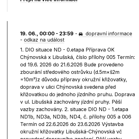
19. 06., 00:00 - 23:59
-
dopravní informace
-
odkaz na událost
1. DIO situace ND - 0.etapa Příprava OK
Chýnovská x Libušská, číslo přílohy 005 Termín:
od 19.6. 2026 do 21.6.2026 Bude provedeno
zbourání středového ostrůvku (d.5m×š2m
=10m²)z důvodu přípravy okružní křižovatky,
doprava v ulici Chýnovská svedena před
křižovatkou do jednoho jízdního pruhu. Doprava
v ul. Libušská zachovány jízdní pruhy. Pěší
vazby zachovány. 2. situace DIO ND - 1.etapa
ND1b, ND3a, ND3b, ND4, č. přílohy 005 a 006
Termín od 22.6.2026 do 23.6.2026 Výstavba
okružní křižovatky Libušská-Chýnovská vč