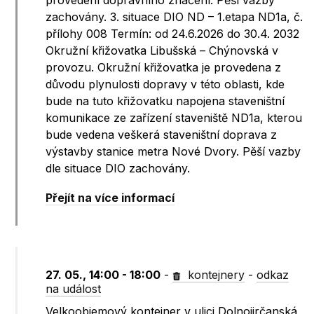
provedení dopravního značení. Pěší vazby
zachovány. 3. situace DIO ND – 1.etapa ND1a, č.
přílohy 008 Termín: od 24.6.2026 do 30.4. 2032
Okružní křižovatka Libušská – Chýnovská v
provozu. Okružní křižovatka je provedena z
důvodu plynulosti dopravy v této oblasti, kde
bude na tuto křižovatku napojena staveništní
komunikace ze zařízení staveniště ND1a, kterou
bude vedena veškerá staveništní doprava z
výstavby stanice metra Nové Dvory. Pěší vazby
dle situace DIO zachovány.
Přejít na více informací
27. 05., 14:00 - 18:00
-
kontejnery
-
odkaz
na událost
Velkoobjemový kontejner v ulici Dolnojirčanská