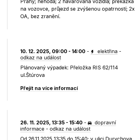
Prahy; nehoda; 2 havarovaná vozidla; překážka
na vozovce, průjezd se zvýšenou opatrností; 2x
OA, bez zranění.
10. 12. 2025, 09:00 - 14:00
-
elektřina
-
odkaz na událost
Plánovaný výpadek: Přeložka RIS 62/114
ul.Štúrova
Přejít na více informací
26. 11. 2025, 13:35 - 15:40
-
dopravní
informace
-
odkaz na událost
Od 26.11.2025 13:35 do 15:40; v ulici Durychova