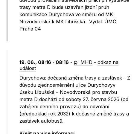
důvodů provádění stavebních prací při výstavbě
trasy metra D bude uzavřen jízdní pruh
komunikace Durychova ve směru od MK
Novodvorská k MK Libušská . Vydal: ÚMČ
Praha 04
19. 06., 08:16 - 08:16
-
MHD
-
odkaz na
událost
Durychova: dočasná změna trasy a zastávek - Z
důvodu zjednosměrnění ulice Durychovyv
úseku Libušská – Novodvorská pro stavbu
metra D dochází od soboty 27. června 2026 (od
zahájení denního provozu) do odvolání
(předpoklad rok 2032) k dočasné změně trasy a
zastávek autobusů.
Přejít na více informací