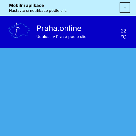
Mobilní aplikace
→
Nastavte si notifikace podle ulic
Praha.online
22
°C
Události v Praze podle ulic