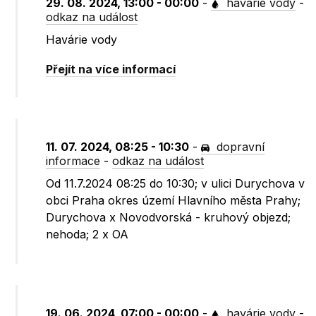
29. 08. 2024, 13:00 - 00:00
-
havárie vody
-
odkaz na událost
Havárie vody
Přejít na více informací
11. 07. 2024, 08:25 - 10:30
-
dopravní
informace
-
odkaz na událost
Od 11.7.2024 08:25 do 10:30; v ulici Durychova v
obci Praha okres území Hlavního města Prahy;
Durychova x Novodvorská - kruhový objezd;
nehoda; 2 x OA
19. 06. 2024, 07:00 - 00:00
-
havárie vody
-