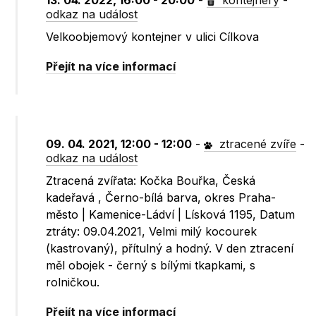
13. 04. 2022, 16:00 - 20:00
-
kontejnery
-
odkaz na událost
Velkoobjemový kontejner v ulici Cílkova
Přejít na více informací
09. 04. 2021, 12:00 - 12:00
-
ztracené zvíře
-
odkaz na událost
Ztracená zvířata: Kočka Bouřka, Česká
kadeřavá , Černo-bílá barva, okres Praha-
město | Kamenice-Ládví | Lísková 1195, Datum
ztráty: 09.04.2021, Velmi milý kocourek
(kastrovaný), přítulný a hodný. V den ztracení
měl obojek - černý s bílými tkapkami, s
rolničkou.
Přejít na více informací