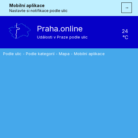
Mobilní aplikace
→
Nastavte si notifikace podle ulic
Praha.online
24
°C
Události v Praze podle ulic
Podle ulic
-
Podle kategorií
-
Mapa
-
Mobilní aplikace