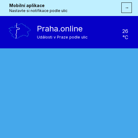
Mobilní aplikace
→
Nastavte si notifikace podle ulic
Praha.online
26
°C
Události v Praze podle ulic