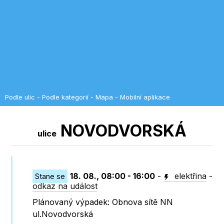
Podle ulic
-
Podle kategorií
-
Mapa
-
Mobilní aplikace
NOVODVORSKÁ
ulice
18. 08., 08:00 - 16:00
-
elektřina
-
Stane se
odkaz na událost
Plánovaný výpadek: Obnova sítě NN
ul.Novodvorská