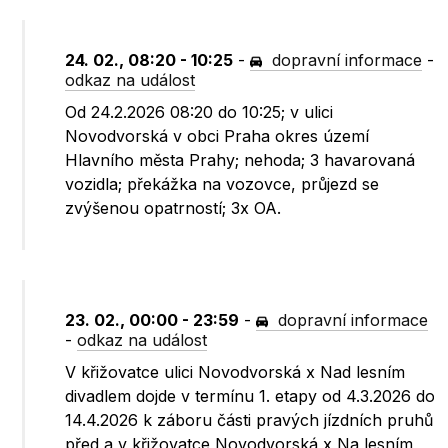
24. 02., 08:20 - 10:25
-
dopravní informace
-
odkaz na událost
Od 24.2.2026 08:20 do 10:25; v ulici
Novodvorská v obci Praha okres území
Hlavního města Prahy; nehoda; 3 havarovaná
vozidla; překážka na vozovce, průjezd se
zvýšenou opatrností; 3x OA.
23. 02., 00:00 - 23:59
-
dopravní informace
-
odkaz na událost
V křižovatce ulici Novodvorská x Nad lesním
divadlem dojde v termínu 1. etapy od 4.3.2026 do
14.4.2026 k záboru části pravých jízdních pruhů
před a v křižovatce Novodvorská x Na lesním