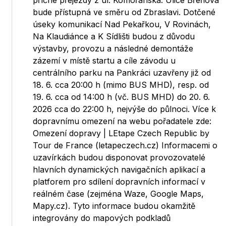
příčné přejezdy z ul. Komořanská. Ulice Břeňova
bude přístupná ve směru od Zbraslavi. Dotčené
úseky komunikací Nad Pekařkou, V Rovinách,
Na Klaudiánce a K Sídlišti budou z důvodu
výstavby, provozu a následné demontáže
zázemí v místě startu a cíle závodu u
centrálního parku na Pankráci uzavřeny již od
18. 6. cca 20:00 h (mimo BUS MHD), resp. od
19. 6. cca od 14:00 h (vč. BUS MHD) do 20. 6.
2026 cca do 22:00 h, nejvýše do půlnoci. Více k
dopravnímu omezení na webu pořadatele zde:
Omezení dopravy | LEtape Czech Republic by
Tour de France (letapeczech.cz) Informacemi o
uzavírkách budou disponovat provozovatelé
hlavních dynamických navigačních aplikací a
platforem pro sdílení dopravních informací v
reálném čase (zejména Waze, Google Maps,
Mapy.cz). Tyto informace budou okamžitě
integrovány do mapových podkladů