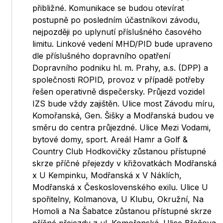
přibližné. Komunikace se budou otevírat
postupně po posledním účastníkovi závodu,
nejpozději po uplynutí příslušného časového
limitu. Linkové vedení MHD/PID bude upraveno
dle příslušného dopravního opatření
Dopravního podniku hl. m. Prahy, a.s. (DPP) a
společnosti ROPID, provoz v případě potřeby
řešen operativně dispečersky. Průjezd vozidel
IZS bude vždy zajištěn. Ulice most Závodu míru,
Komořanská, Gen. Šišky a Modřanská budou ve
směru do centra průjezdné. Ulice Mezi Vodami,
bytové domy, sport. Areál Hamr a Golf &
Country Club Hodkovičky zůstanou přístupné
skrze příčné přejezdy v křižovatkách Modřanská
x U Kempinku, Modřanská x V Náklích,
Modřanská x Československého exilu. Ulice U
spořitelny, Kolmanova, U Klubu, Okružní, Na
Homoli a Na Šabatce zůstanou přístupné skrze