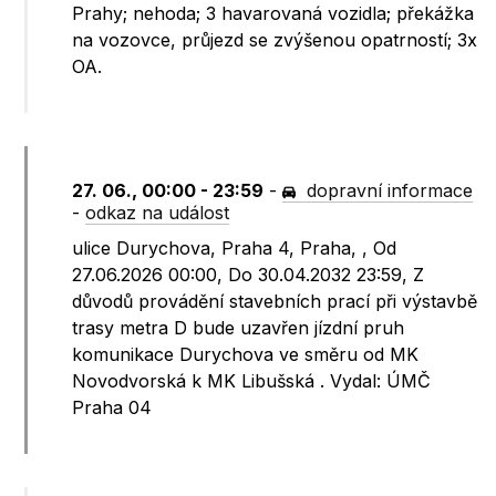
Prahy; nehoda; 3 havarovaná vozidla; překážka
na vozovce, průjezd se zvýšenou opatrností; 3x
OA.
27. 06., 00:00 - 23:59
-
dopravní informace
-
odkaz na událost
ulice Durychova, Praha 4, Praha, , Od
27.06.2026 00:00, Do 30.04.2032 23:59, Z
důvodů provádění stavebních prací při výstavbě
trasy metra D bude uzavřen jízdní pruh
komunikace Durychova ve směru od MK
Novodvorská k MK Libušská . Vydal: ÚMČ
Praha 04