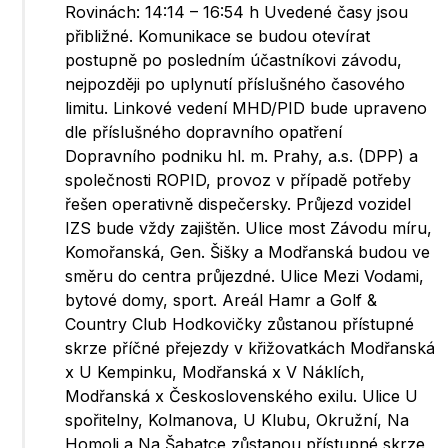
Rovinách: 14:14 – 16:54 h Uvedené časy jsou
přibližné. Komunikace se budou otevírat
postupně po posledním účastníkovi závodu,
nejpozději po uplynutí příslušného časového
limitu. Linkové vedení MHD/PID bude upraveno
dle příslušného dopravního opatření
Dopravního podniku hl. m. Prahy, a.s. (DPP) a
společnosti ROPID, provoz v případě potřeby
řešen operativně dispečersky. Průjezd vozidel
IZS bude vždy zajištěn. Ulice most Závodu míru,
Komořanská, Gen. Šišky a Modřanská budou ve
směru do centra průjezdné. Ulice Mezi Vodami,
bytové domy, sport. Areál Hamr a Golf &
Country Club Hodkovičky zůstanou přístupné
skrze příčné přejezdy v křižovatkách Modřanská
x U Kempinku, Modřanská x V Náklích,
Modřanská x Československého exilu. Ulice U
spořitelny, Kolmanova, U Klubu, Okružní, Na
Homoli a Na Šabatce zůstanou přístupné skrze