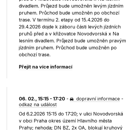
divadlem. Průjezd bude umožněn levým jízdním
pruhem. Průchod bude umožněn po obchozí
trase. V termínu 2. etapy od 15.4.2026 do
29.4.2026 dojde k záboru části levých jízdních
pruhů před a v křižovatce Novodvorská x Na
lesním divadlem. Průjezd bude umožněn pravým
jízdním pruhem. Průchod bude umožněn po
obchozí trase.
Přejít na více informací
06. 02., 15:15 - 17:20
-
dopravní informace
-
odkaz na událost
Od 6.2.2026 15:15 do 17:20; v ulici Novodvorská
v obci Praha okres území Hlavního města
Prahy; nehoda; DN BZ, 2x OA, blokují kruhový