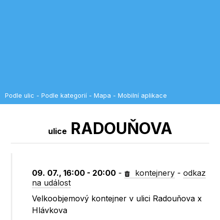
Podle ulic
-
Podle kategorií
-
Mapa
-
Mobilní aplikace
RADOUŇOVA
ulice
09. 07., 16:00 - 20:00
-
kontejnery
-
odkaz
na událost
Velkoobjemový kontejner v ulici Radouňova x
Hlávkova