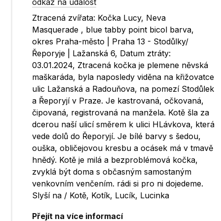
odkaz na událost
Ztracená zvířata: Kočka Lucy, Neva
Masquerade , blue tabby point bicol barva,
okres Praha-město | Praha 13 - Stodůlky/
Řeporyje | Lažanská 6, Datum ztráty:
03.01.2024, Ztracená kočka je plemene něvská
maškaráda, byla naposledy viděna na křižovatce
ulic Lažanská a Radouňova, na pomezí Stodůlek
a Řeporyjí v Praze. Je kastrovaná, očkovaná,
čipovaná, registrovaná na manžela. Kotě šla za
dcerou naší ulicí směrem k ulici HLávkova, která
vede dolů do Řeporyjí. Je bílé barvy s šedou,
ouška, obličejovou kresbu a ocásek má v tmavě
hnědý. Kotě je milá a bezproblémová kočka,
zvyklá být doma s občasným samostaným
venkovním venčením. rádi si pro ni dojedeme.
Slyší na / Kotě, Kotík, Lucík, Lucinka
Přejít na více informací