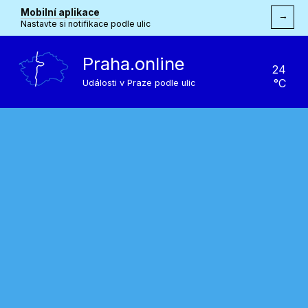
Mobilní aplikace
→
Nastavte si notifikace podle ulic
Praha.online
24
°C
Události v Praze podle ulic