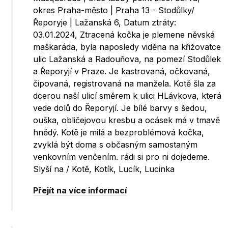
okres Praha-město | Praha 13 - Stodůlky/
Řeporyje | Lažanská 6, Datum ztráty:
03.01.2024, Ztracená kočka je plemene něvská
maškaráda, byla naposledy viděna na křižovatce
ulic Lažanská a Radouňova, na pomezí Stodůlek
a Řeporyjí v Praze. Je kastrovaná, očkovaná,
čipovaná, registrovaná na manžela. Kotě šla za
dcerou naší ulicí směrem k ulici HLávkova, která
vede dolů do Řeporyjí. Je bílé barvy s šedou,
ouška, obličejovou kresbu a ocásek má v tmavě
hnědý. Kotě je milá a bezproblémová kočka,
zvyklá být doma s občasným samostaným
venkovním venčením. rádi si pro ni dojedeme.
Slyší na / Kotě, Kotík, Lucík, Lucinka
Přejít na více informací