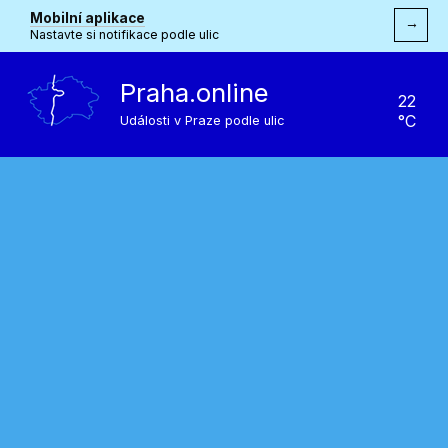
Mobilní aplikace
→
Nastavte si notifikace podle ulic
Praha.online
22
°C
Události v Praze podle ulic