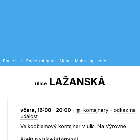
Podle ulic
-
Podle kategorií
-
Mapa
-
Mobilní aplikace
LAŽANSKÁ
ulice
včera, 16:00 - 20:00
-
kontejnery
-
odkaz na
událost
Velkoobjemový kontejner v ulici Na Výrovně
Přejít na více informací