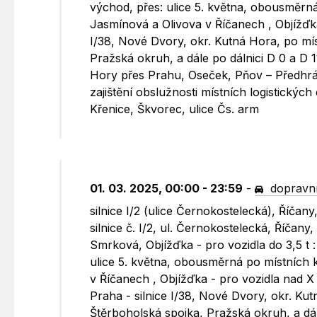
východ, přes: ulice 5. května, obousměrná
Jasmínová a Olivova v Říčanech , Objížďka
I/38, Nové Dvory, okr. Kutná Hora, po mí
Pražská okruh, a dále po dálnici D 0 a D 11 
Hory přes Prahu, Oseček, Pňov – Předhrá
zajištění obslužnosti místních logistických c
Křenice, Škvorec, ulice Čs. arm
01. 03. 2025, 00:00 - 23:59
-
dopravní
silnice I/2 (ulice Černokostelecká), Říča
silnice č. I/2, ul. Černokostelecká, Říčany,
Smrková, Objížďka - pro vozidla do 3,5 t :
ulice 5. května, obousměrná po místních 
v Říčanech , Objížďka - pro vozidla nad X 
Praha - silnice I/38, Nové Dvory, okr. K
Štěrboholská spojka, Pražská okruh, a dále