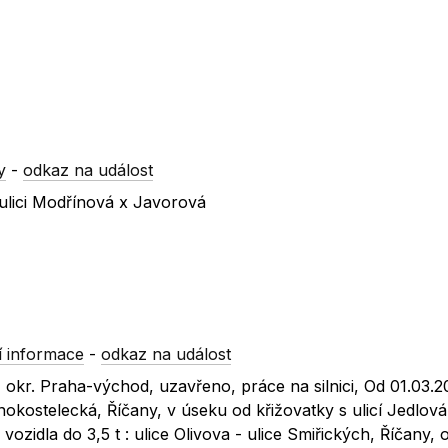
y
-
odkaz na událost
ulici Modřínová x Javorová
 informace
-
odkaz na událost
y, okr. Praha-východ, uzavřeno, práce na silnici, Od 01.03.
ernokostelecká, Říčany, v úseku od křižovatky s ulicí Jedlov
vozidla do 3,5 t : ulice Olivova - ulice Smiřických, Říčany, 