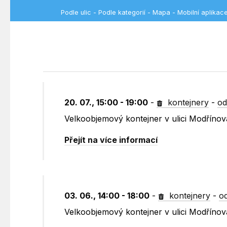
Podle ulic
-
Podle kategorií
-
Mapa
-
Mobilní aplikac
20. 07., 15:00 - 19:00
-
kontejnery
-
od
Velkoobjemový kontejner v ulici Modříno
Přejít na více informací
03. 06., 14:00 - 18:00
-
kontejnery
-
o
Velkoobjemový kontejner v ulici Modříno