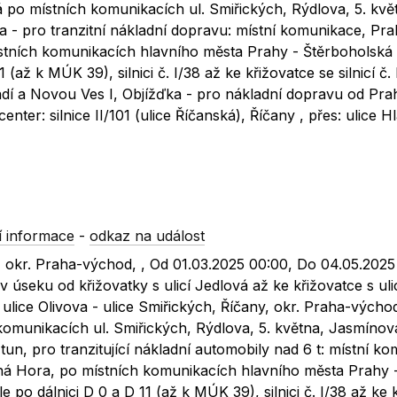
 po místních komunikacích ul. Smiřických, Rýdlova, 5. kvě
 - pro tranzitní nákladní dopravu: místní komunikace, Prah
stních komunikacích hlavního města Prahy - Štěrboholská 
(až k MÚK 39), silnici č. I/38 až ke křižovatce se silnicí č.
dí a Novou Ves I, Objížďka - pro nákladní dopravu od Pra
enter: silnice II/101 (ulice Říčanská), Říčany , přes: ulice H
 informace
-
odkaz na událost
ny, okr. Praha-východ, , Od 01.03.2025 00:00, Do 04.05.2025
 v úseku od křižovatky s ulicí Jedlová až ke křižovatce s uli
 ulice Olivova - ulice Smiřických, Říčany, okr. Praha-východ
komunikacích ul. Smiřických, Rýdlova, 5. května, Jasmínov
tun, pro tranzitující nákladní automobily nad 6 t: místní k
utná Hora, po místních komunikacích hlavního města Prahy 
 po dálnici D 0 a D 11 (až k MÚK 39), silnici č. I/38 až ke 