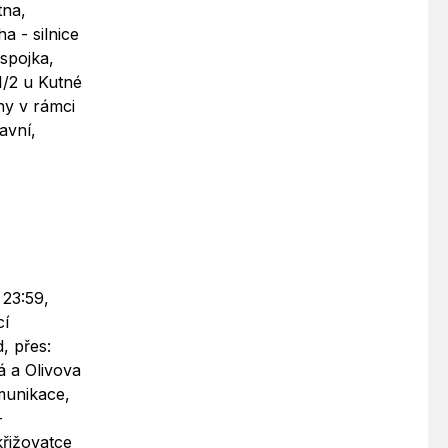
tna,
a - silnice
spojka,
 I/2 u Kutné
hy v rámci
lavní,
 23:59,
cí
, přes:
á a Olivova
omunikace,
-
křižovatce