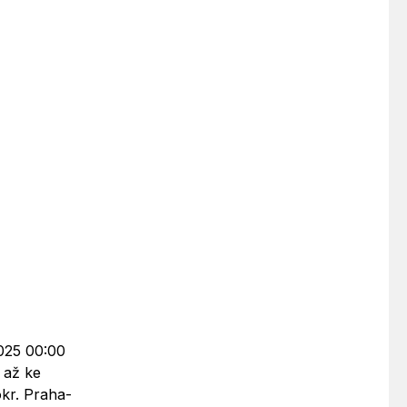
2025 00:00
á až ke
okr. Praha-