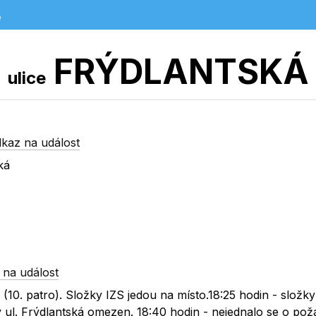
e
FRÝDLANTSKÁ
ulice
kaz na událost
ká
 na událost
(10. patro). Složky IZS jedou na místo.18:25 hodin - složk
 ul. Frýdlantská omezen. 18:40 hodin - nejednalo se o pož