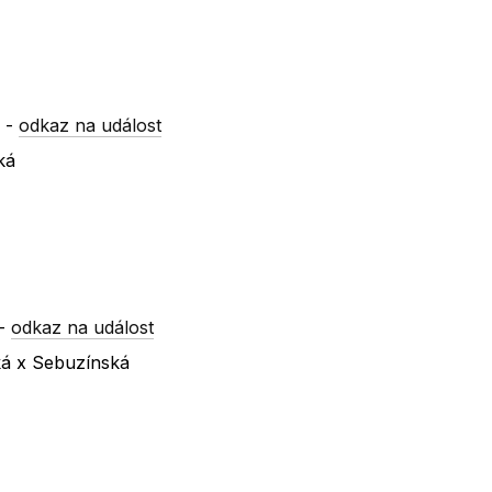
y
-
odkaz na událost
ká
-
odkaz na událost
ká x Sebuzínská