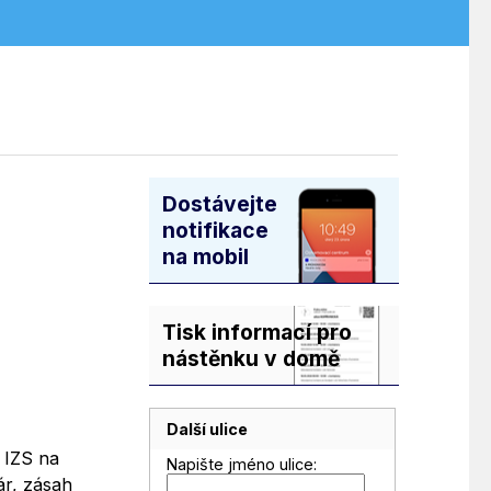
Dostávejte
notifikace
na mobil
Tisk informací pro
nástěnku v domě
Další ulice
y IZS na
Napište jméno ulice:
ár, zásah