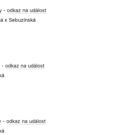
y
-
odkaz na událost
ká x Sebuzínská
y
-
odkaz na událost
ká
y
-
odkaz na událost
ká