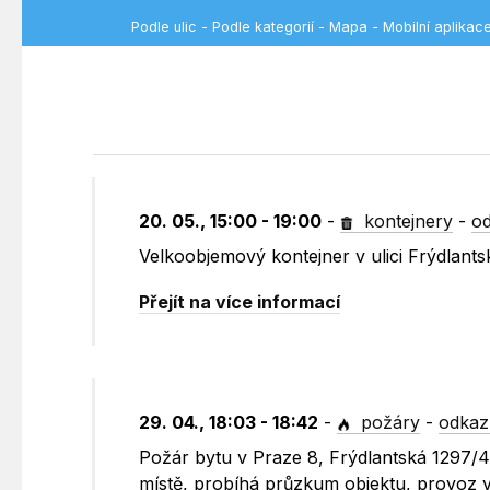
Podle ulic
-
Podle kategorií
-
Mapa
-
Mobilní aplikac
20. 05., 15:00 - 19:00
-
kontejnery
-
od
Velkoobjemový kontejner v ulici Frýdlants
Přejít na více informací
29. 04., 18:03 - 18:42
-
požáry
-
odkaz
Požár bytu v Praze 8, Frýdlantská 1297/4 
místě, probíhá průzkum objektu, provoz v