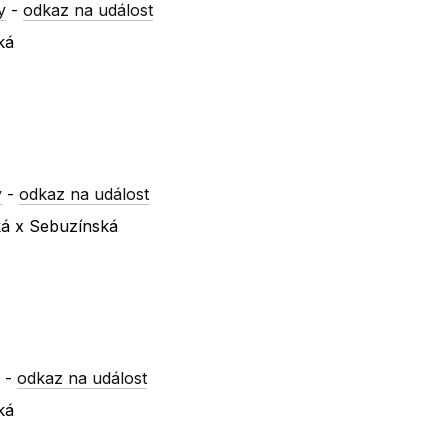
y
-
odkaz na událost
ká
y
-
odkaz na událost
ká x Sebuzínská
y
-
odkaz na událost
ká