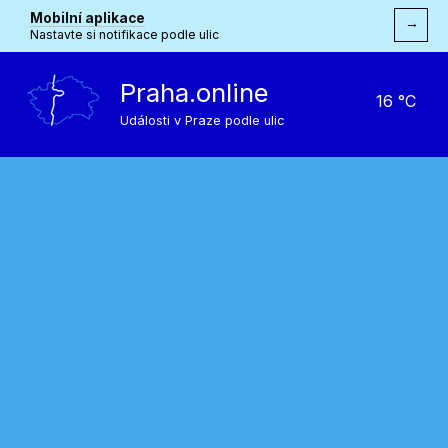
Mobilní aplikace
→
Nastavte si notifikace podle ulic
Praha.online
16 °C
Události v Praze podle ulic