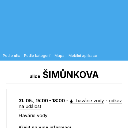
Podle ulic
-
Podle kategorií
-
Mapa
-
Mobilní aplikace
ŠIMŮNKOVA
ulice
31. 05., 15:00 - 18:00
-
havárie vody
-
odkaz
na událost
Havárie vody
Přejít na více informací