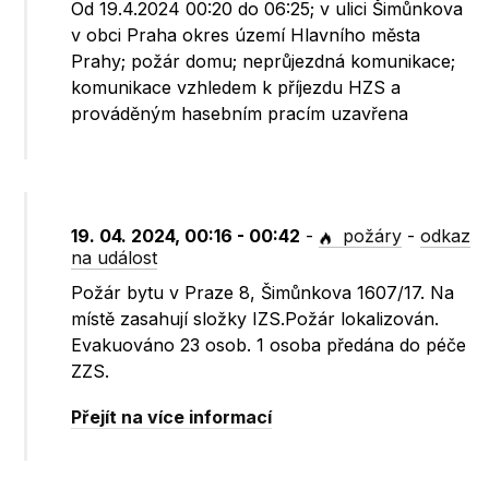
Od 19.4.2024 00:20 do 06:25; v ulici Šimůnkova
v obci Praha okres území Hlavního města
Prahy; požár domu; neprůjezdná komunikace;
komunikace vzhledem k příjezdu HZS a
prováděným hasebním pracím uzavřena
19. 04. 2024, 00:16 - 00:42
-
požáry
-
odkaz
na událost
Požár bytu v Praze 8, Šimůnkova 1607/17. Na
místě zasahují složky IZS.Požár lokalizován.
Evakuováno 23 osob. 1 osoba předána do péče
ZZS.
Přejít na více informací