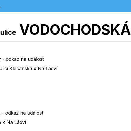
e
VODOCHODSKÁ
ulice
y
-
odkaz na událost
lici Klecanská x Na Ládví
y
-
odkaz na událost
á x Na Ládví