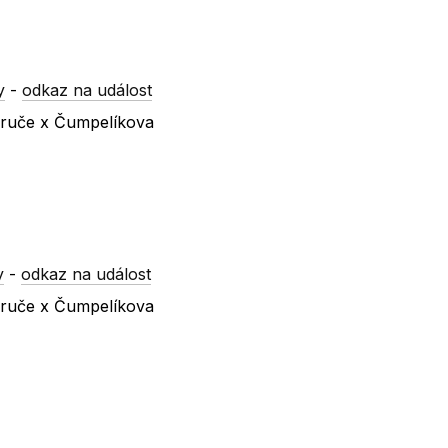
y
-
odkaz na událost
ezruče x Čumpelíkova
y
-
odkaz na událost
ezruče x Čumpelíkova