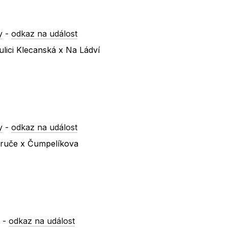
y
-
odkaz na událost
lici Klecanská x Na Ládví
y
-
odkaz na událost
ezruče x Čumpelíkova
y
-
odkaz na událost