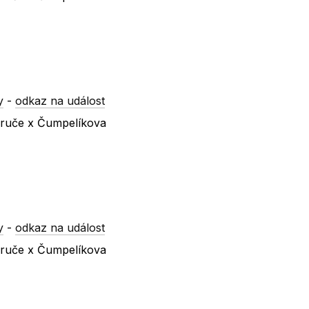
y
-
odkaz na událost
ezruče x Čumpelíkova
y
-
odkaz na událost
ezruče x Čumpelíkova