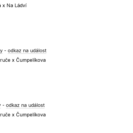
á x Na Ládví
ry
-
odkaz na událost
ezruče x Čumpelíkova
y
-
odkaz na událost
ezruče x Čumpelíkova