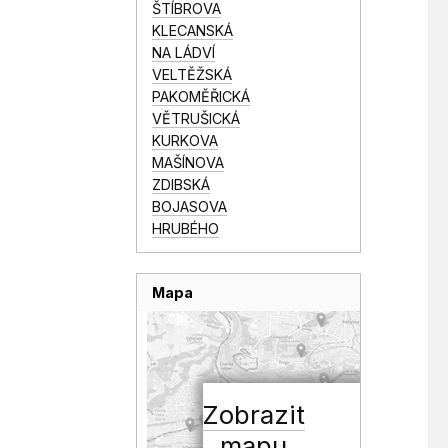
ŠTÍBROVA
KLECANSKÁ
NA LÁDVÍ
VELTĚŽSKÁ
PAKOMĚŘICKÁ
VĚTRUŠICKÁ
KURKOVA
MAŠÍNOVA
ZDIBSKÁ
BOJASOVA
HRUBÉHO
Mapa
Zobrazit
mapu