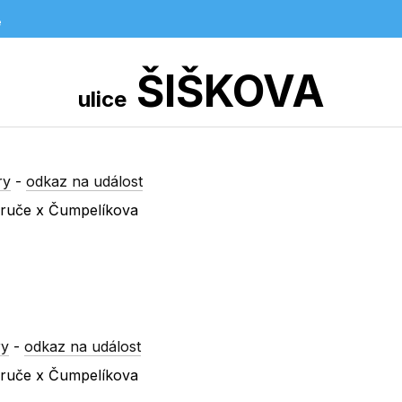
e
ŠIŠKOVA
ulice
ry
-
odkaz na událost
ezruče x Čumpelíkova
ry
-
odkaz na událost
ezruče x Čumpelíkova