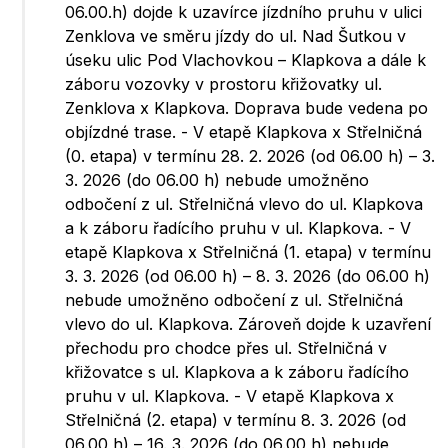
06.00.h) dojde k uzavírce jízdního pruhu v ulici
Zenklova ve směru jízdy do ul. Nad Šutkou v
úseku ulic Pod Vlachovkou – Klapkova a dále k
záboru vozovky v prostoru křižovatky ul.
Zenklova x Klapkova. Doprava bude vedena po
objízdné trase. - V etapě Klapkova x Střelničná
(0. etapa) v termínu 28. 2. 2026 (od 06.00 h) – 3.
3. 2026 (do 06.00 h) nebude umožněno
odbočení z ul. Střelničná vlevo do ul. Klapkova
a k záboru řadícího pruhu v ul. Klapkova. - V
etapě Klapkova x Střelničná (1. etapa) v termínu
3. 3. 2026 (od 06.00 h) – 8. 3. 2026 (do 06.00 h)
nebude umožněno odbočení z ul. Střelničná
vlevo do ul. Klapkova. Zároveň dojde k uzavření
přechodu pro chodce přes ul. Střelničná v
křižovatce s ul. Klapkova a k záboru řadícího
pruhu v ul. Klapkova. - V etapě Klapkova x
Střelničná (2. etapa) v termínu 8. 3. 2026 (od
06.00 h) – 16. 3. 2026 (do 06.00 h) nebude