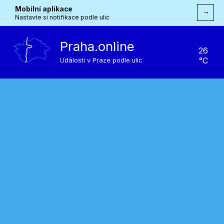
Mobilní aplikace
→
Nastavte si notifikace podle ulic
Praha.online
26
°C
Události v Praze podle ulic