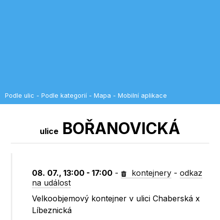
Podle ulic
-
Podle kategorií
-
Mapa
-
Mobilní aplikace
BOŘANOVICKÁ
ulice
08. 07., 13:00 - 17:00
-
kontejnery
-
odkaz
na událost
Velkoobjemový kontejner v ulici Chaberská x
Líbeznická