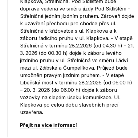
Klapkova, Střelničná, Pod Sídlištěm bude
doprava vedena ve směru jízdy Pod Sídlištěm –
Střelničná jedním jízdním pruhem. Zároveň dojde
k uzavření přechodu pro chodce přes ul.
Střelničná v křižovatce s ul. Klapkova a k
záboru řadícího pruhu v ul. Klapkova. - V etapě
Střelničná v termínu 28.2.2026 (od 04.30 h) – 21.
3. 2026 (do 00.30 h) dojde k záboru levého
jízdního pruhu v ul. Střelničná ve směru Ládví
mezi ul. Zdibská a Čumpelíkova. Průjezd bude
umožněn pravým jízdním pruhem. - V etapě
Libeňský most v termínu 28.2.2026 (od 06.00 h)
– 20. 3. 2026 (do 06.00 h) dojde k záboru
vozovky na slepém úseku komunikace. Ul.
Klapkova po celou dobu stavebních prací
uzavřena.
Přejít na více informací