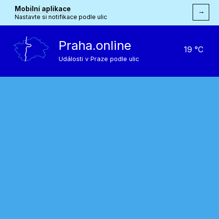
Mobilní aplikace
→
Nastavte si notifikace podle ulic
Praha.online
19 °C
Události v Praze podle ulic