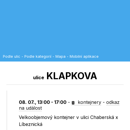
Podle ulic
-
Podle kategorií
-
Mapa
-
Mobilní aplikace
KLAPKOVA
ulice
08. 07., 13:00 - 17:00
-
kontejnery
-
odkaz
na událost
Velkoobjemový kontejner v ulici Chaberská x
Líbeznická