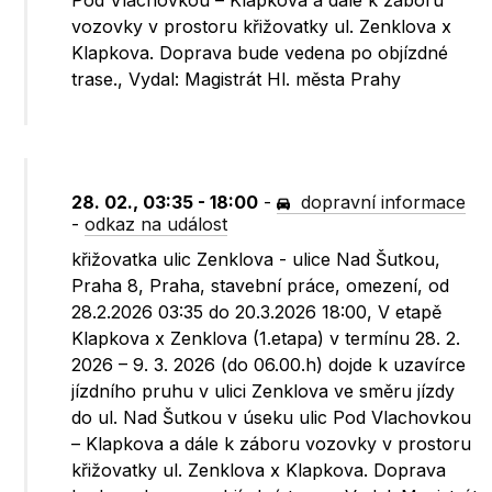
Pod Vlachovkou – Klapkova a dále k záboru
vozovky v prostoru křižovatky ul. Zenklova x
Klapkova. Doprava bude vedena po objízdné
trase., Vydal: Magistrát Hl. města Prahy
28. 02., 03:35 - 18:00
-
dopravní informace
-
odkaz na událost
křižovatka ulic Zenklova - ulice Nad Šutkou,
Praha 8, Praha, stavební práce, omezení, od
28.2.2026 03:35 do 20.3.2026 18:00, V etapě
Klapkova x Zenklova (1.etapa) v termínu 28. 2.
2026 – 9. 3. 2026 (do 06.00.h) dojde k uzavírce
jízdního pruhu v ulici Zenklova ve směru jízdy
do ul. Nad Šutkou v úseku ulic Pod Vlachovkou
– Klapkova a dále k záboru vozovky v prostoru
křižovatky ul. Zenklova x Klapkova. Doprava