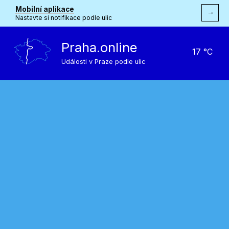
Mobilní aplikace
→
Nastavte si notifikace podle ulic
Praha.online
17 °C
Události v Praze podle ulic