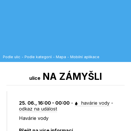
Podle ulic
-
Podle kategorií
-
Mapa
-
Mobilní aplikace
NA ZÁMYŠLI
ulice
25. 06., 16:00 - 00:00
-
havárie vody
-
odkaz na událost
Havárie vody
Přejít na více informací