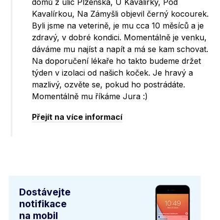
domů z ulic Plzeňská, U Kavalirky, Pod
Kavalírkou, Na Zámyšli objevil černý kocourek.
Byli jsme na veterině, je mu cca 10 měsíců a je
zdravý, v dobré kondici. Momentálně je venku,
dáváme mu najíst a napít a má se kam schovat.
Na doporučení lékaře ho takto budeme držet
týden v izolaci od našich koček. Je hravý a
mazlivý, ozvěte se, pokud ho postrádáte.
Momentálně mu říkáme Jura :)
Přejít na více informací
Dostávejte
notifikace
na mobil