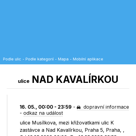
Podle ulic
-
Podle kategorií
-
Mapa
-
Mobilní aplikace
NAD KAVALÍRKOU
ulice
16. 05., 00:00 - 23:59
-
dopravní informace
-
odkaz na událost
ulice Musílkova, mezi křižovatkami ulic K
zastávce a Nad Kavalírkou, Praha 5, Praha, ,