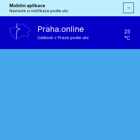
Mobilní aplikace
→
Nastavte si notifikace podle ulic
Praha.online
23
°C
Události v Praze podle ulic